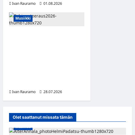
Ivan Rauramo
01.08.2026
Musiikki
Pohjanoteeraus tuo
Maustetytöt, Litku Klemetin
ja Kauko Röyhkän
Puolangalle – jonkinlaiset
pessimismifestivaalit
juhlivat 20-vuotista
alamäkeä
Ivan Rauramo
28.07.2026
Olet saattanut missata tämän
Musiikki