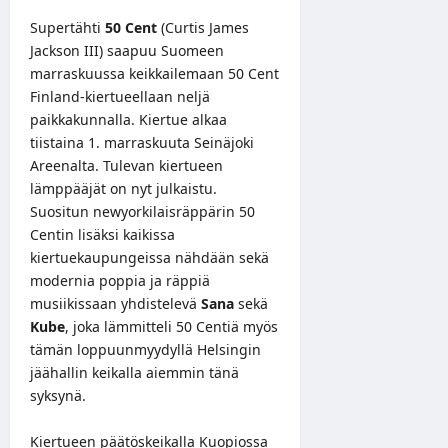
Supertähti
50 Cent
(Curtis James
Jackson III) saapuu Suomeen
marraskuussa keikkailemaan 50 Cent
Finland-kiertueellaan neljä
paikkakunnalla. Kiertue alkaa
tiistaina 1. marraskuuta Seinäjoki
Areenalta. Tulevan kiertueen
lämppääjät on nyt julkaistu.
Suositun newyorkilaisräppärin 50
Centin lisäksi kaikissa
kiertuekaupungeissa nähdään sekä
modernia poppia ja räppiä
musiikissaan yhdistelevä
Sana
sekä
Kube
, joka lämmitteli 50 Centiä myös
tämän loppuunmyydyllä Helsingin
jäähallin keikalla aiemmin tänä
syksynä.
Kiertueen päätöskeikalla Kuopiossa