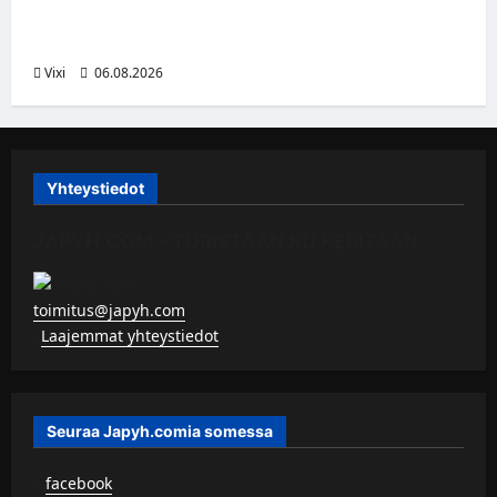
puolustusta – kokenut puolustaja palaa
Liigaan
Vixi
06.08.2026
Yhteystiedot
JAPYH.COM – TURISTAAN KU KERITÄÄN
toimitus@japyh.com
▹
Laajemmat yhteystiedot
Seuraa Japyh.comia somessa
▹
facebook