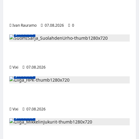
Alter Annala julkaisi Kultapoika-singlen –
Alert!-albumi ilmestyy elokuussa
Ivan Rauramo
07.08.2026
0
Jääkiekko
FPS:n keskushyökkääjä Martti Mäkinen
siirtyy Suolahden Urhoon
Vixi
07.08.2026
Jääkiekko
Viljami Jokirinne jatkaa HPK:ssa kevääseen
2028
Vixi
07.08.2026
Jääkiekko
Alex Lintuniemi vahvistaa Jukurien