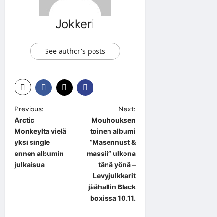
Jokkeri
See author's posts
P
Previous:
Next:
Arctic
Mouhouksen
o
Monkeylta vielä
toinen albumi
s
yksi single
”Masennust &
t
ennen albumin
massii” ulkona
julkaisua
tänä yönä –
n
Levyjulkkarit
a
jäähallin Black
boxissa 10.11.
v
i