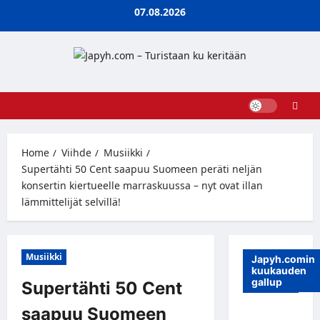
Skip
07.08.2026
to
content
Home
Viihde
Musiikki
Supertähti 50 Cent saapuu Suomeen peräti neljän
konsertin kiertueelle marraskuussa – nyt ovat illan
lämmittelijät selvillä!
Musiikki
Japyh.comin
kuukauden
gallup
Supertähti 50 Cent
saapuu Suomeen