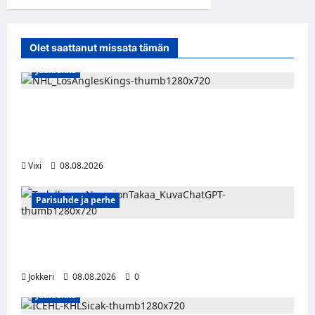
Olet saattanut missata tämän
Jääkiekko
Anže Kopitar saa kuninkaallisen
kunnianosoituksen – numero 11 kattoon ja
patsas areenan eteen
Vixi
08.08.2026
Parisuhde ja perhe
Viisi merkkiä, että kumppani ei ehkä ole
täysin rehellinen
Jokkeri
08.08.2026
0
Jääkiekko