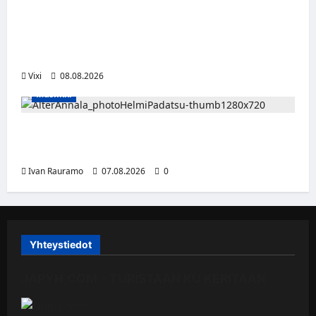
Suomalaislaituri Toivo Laaksonen jatkaa
uraansa Kroatiassa – KHL Sisak nappasi
tehokkaan hyökkääjän
Vixi
08.08.2026
Musiikki
Alter Annala julkaisi Kultapoika-singlen –
Alert!-albumi ilmestyy elokuussa
Ivan Rauramo
07.08.2026
0
Yhteystiedot
JAPYH.COM – TURISTAAN KU KERITÄÄN