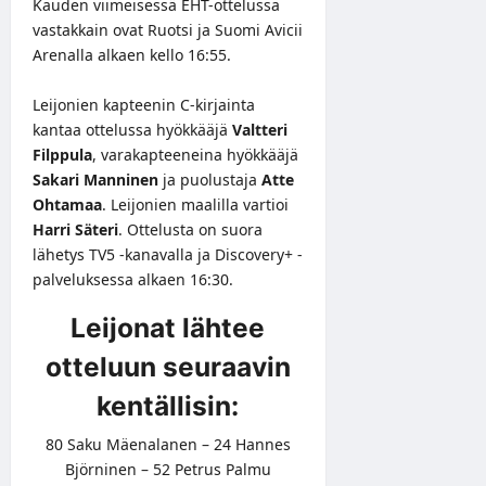
Kauden viimeisessä EHT-ottelussa
vastakkain ovat Ruotsi ja Suomi Avicii
Arenalla alkaen kello 16:55.
Leijonien kapteenin C-kirjainta
kantaa ottelussa hyökkääjä
Valtteri
Filppula
, varakapteeneina hyökkääjä
Sakari Manninen
ja puolustaja
Atte
Ohtamaa
. Leijonien maalilla vartioi
Harri Säteri
. Ottelusta on suora
lähetys TV5 -kanavalla ja Discovery+ -
palveluksessa alkaen 16:30.
Leijonat lähtee
otteluun seuraavin
kentällisin:
80 Saku Mäenalanen – 24 Hannes
Björninen – 52 Petrus Palmu