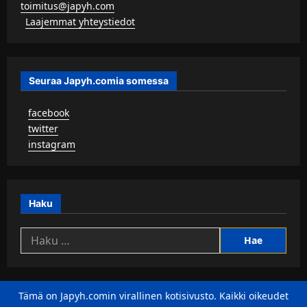
toimitus@japyh.com
▹
Laajemmat yhteystiedot
Seuraa Japyh.comia somessa
▹
facebook
▹
twitter
▹
instagram
Haku
Haku:
Tämä on Japyh.comin virallinen kotisivusto. Kaikki oikeudet