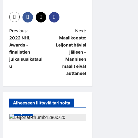
P
Previous:
Next:
2022 NHL
Maalikooste:
o
Awards -
Leijonat hävisi
s
finalistien
jälleen –
t
julkaisuaikataul
Mannisen
u
maalit eivät
n
auttaneet
a
v
i
Aiheeseen liittyviä tarinoita
g
Leijonat
a
t
Leijonat murskasi Latvian –
i
voiton varjossa Erholtz