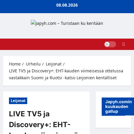
Skip
08.08.2026
to
content
Home
Urheilu
Leijonat
LIVE TV5 ja Discovery+: EHT-kauden viimeisessä ottelussa
vastakkain Suomi ja Ruotsi -katso Leijonien kentälliset
Leijonat
Japyh.comin
kuukauden
gallup
LIVE TV5 ja
Discovery+: EHT-