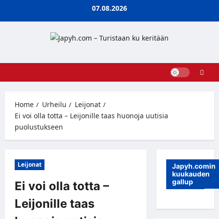
Skip
07.08.2026
to
content
Home
Urheilu
Leijonat
Ei voi olla totta – Leijonille taas huonoja uutisia
puolustukseen
Leijonat
Japyh.comin
kuukauden
gallup
Ei voi olla totta –
Leijonille taas