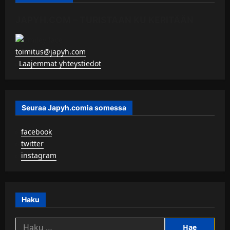
JAPYH.COM – TURISTAAN KU KERITÄÄN
toimitus@japyh.com
▹
Laajemmat yhteystiedot
Seuraa Japyh.comia somessa
▹
facebook
▹
twitter
▹
instagram
Haku
Haku: