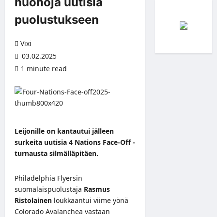
huonoja uutisia
puolustukseen
Vixi
03.02.2025
1 minute read
Leijonille on kantautui jälleen
surkeita uutisia 4 Nations Face-Off -
turnausta silmälläpitäen.
Philadelphia Flyersin
suomalaispuolustaja
Rasmus
Ristolainen
loukkaantui viime yönä
Colorado Avalanchea vastaan