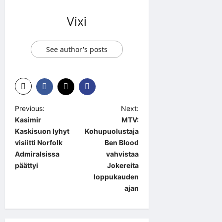
Vixi
See author's posts
P
Previous:
Next:
Kasimir
MTV:
o
Kaskisuon lyhyt
Kohupuolustaja
s
visiitti Norfolk
Ben Blood
t
Admiralsissa
vahvistaa
päättyi
Jokereita
n
loppukauden
a
ajan
v
i