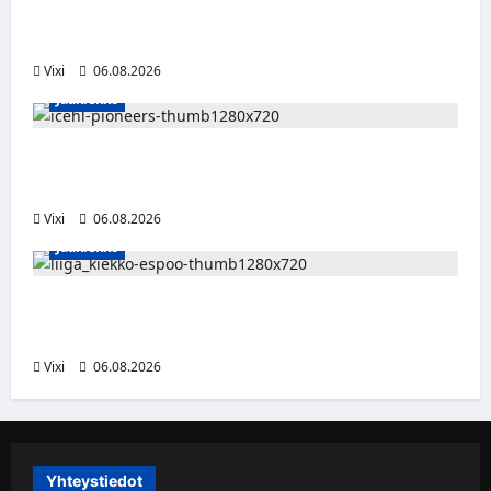
Ville Koivuselle jättisopimus Pittsburghiin –
kahdeksan vuotta ja 32 miljoonaa dollaria
Vixi
06.08.2026
Jääkiekko
Jesse Seppälä siirtyy Itävaltaan – Pioneers
Vorarlbergin suomalaisryhmä kasvaa
Vixi
06.08.2026
Jääkiekko
Ruotsalaishyökkääjä Linus Öberg siirtyy
Kiekko-Espooseen
Vixi
06.08.2026
Yhteystiedot