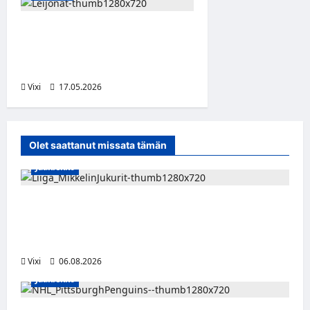
Mikael Granlund Leijonien
MM-joukkueeseen –
Teräväisen turnaus ohi
Vixi
17.05.2026
Olet saattanut missata tämän
Jääkiekko
Alex Lintuniemi vahvistaa Jukurien
puolustusta – kokenut puolustaja palaa
Liigaan
Vixi
06.08.2026
Jääkiekko