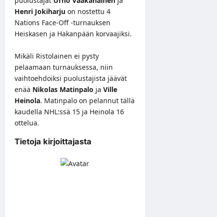
puolustajat
Urho Vaakanainen
ja
Henri Jokiharju
on nostettu 4
Nations Face-Off -turnauksen
Heiskasen ja Hakanpään korvaajiksi.
Mikäli Ristolainen ei pysty
pelaamaan turnauksessa, niin
vaihtoehdoiksi puolustajista jäävät
enää
Nikolas Matinpalo
ja
Ville
Heinola
. Matinpalo on pelannut tällä
kaudella NHL:ssä 15 ja Heinola 16
ottelua.
Tietoja kirjoittajasta