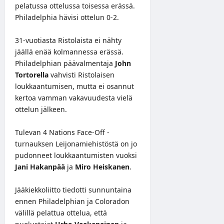
pelatussa ottelussa toisessa erässä.
Philadelphia hävisi ottelun 0-2.
31-vuotiasta Ristolaista ei nähty
jäällä enää kolmannessa erässä.
Philadelphian päävalmentaja
John
Tortorella
vahvisti Ristolaisen
loukkaantumisen, mutta ei osannut
kertoa vamman vakavuudesta vielä
ottelun jälkeen.
Tulevan 4 Nations Face-Off -
turnauksen Leijonamiehistöstä on jo
pudonneet loukkaantumisten vuoksi
Jani Hakanpää
ja
Miro Heiskanen
.
Jääkiekkoliitto
tiedotti
sunnuntaina
ennen Philadelphian ja Coloradon
välillä pelattua ottelua, että