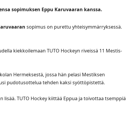
eensa sopimuksen Eppu Karuvaaran kanssa.
Karuvaaran
sopimus on purettu yhteisymmärryksessä.
audella kiekkoilemaan TUTO Hockeyn riveissä 11 Mestis-
okkolan Hermeksestä, jossa hän pelasi Mestiksen
usi pudotusottelua tehden kaksi syöttöpistettä.
 lisää. TUTO Hockey kiittää Eppua ja toivottaa tsemppiä