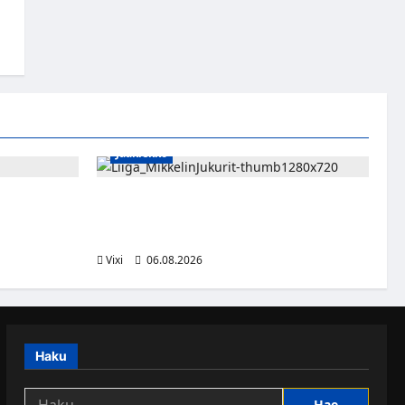
a
Jääkiekko
sa kevääseen
Alex Lintuniemi vahvistaa Jukurien
puolustusta – kokenut puolustaja palaa
Liigaan
Vixi
06.08.2026
Haku
Haku: