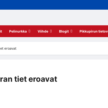
it
Pelinurkka
Viihde
Blogit
Pikkupirun tietov
et eroavat
an tiet eroavat