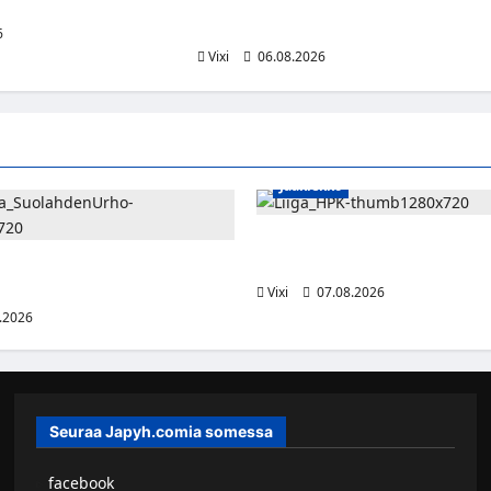
puolustusta – kokenut puolustaja pala
Liigaan
6
Vixi
06.08.2026
Jääkiekko
Viljami Jokirinne jatkaa HPK:s
2028
shyökkääjä Martti Mäkinen
lahden Urhoon
Vixi
07.08.2026
.2026
Seuraa Japyh.comia somessa
▹
facebook