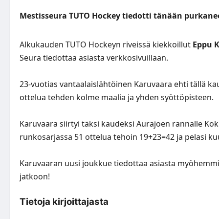
Mestisseura TUTO Hockey tiedotti tänään purkan
Alkukauden TUTO Hockeyn riveissä kiekkoillut
Eppu 
Seura tiedottaa asiasta
verkkosivuillaan
.
23-vuotias vantaalaislähtöinen Karuvaara ehti tällä k
ottelua tehden kolme maalia ja yhden syöttöpisteen.
Karuvaara siirtyi täksi kaudeksi Aurajoen rannalle K
runkosarjassa 51 ottelua tehoin 19+23=42 ja pelasi ku
Karuvaaran uusi joukkue tiedottaa asiasta myöhemmin
jatkoon!
Tietoja kirjoittajasta