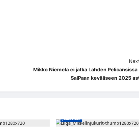
Next
Mikko Niemelä ei jatka Lahden Pelicansissa 
SaiPaan kevääseen 2025 ast
Jääkiekko
e jatkaa HPK:ssa
Alex Lintuniemi vahvistaa Jukurien