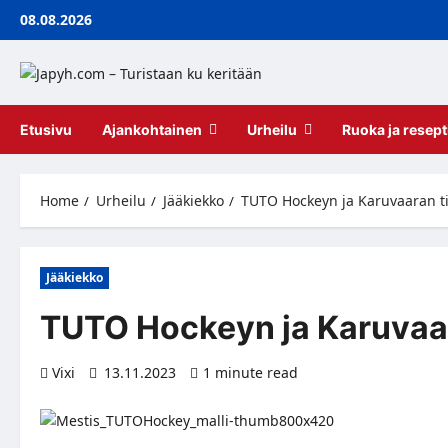
Skip
08.08.2026
to
content
Etusivu
Ajankohtainen
Urheilu
Ruoka ja resept
Home
Urheilu
Jääkiekko
TUTO Hockeyn ja Karuvaaran ti
Jääkiekko
TUTO Hockeyn ja Karuvaar
Vixi
13.11.2023
1 minute read