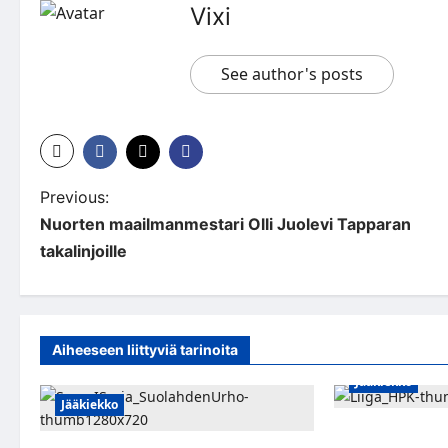
Vixi
See author's posts
P
Previous:
Nuorten maailmanmestari Olli Juolevi Tapparan
o
takalinjoille
s
t
n
Aiheeseen liittyviä tarinoita
a
Jääkiekko
Jääkiekko
v
Viljami Jokirinn