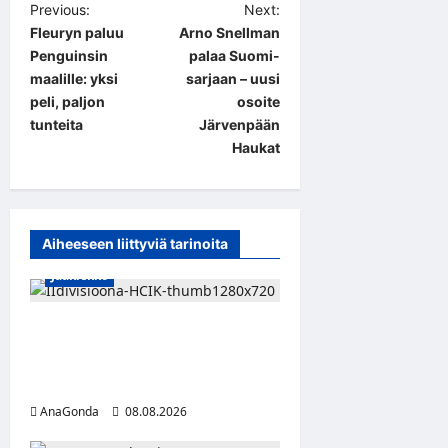
P
Previous:
Next:
Fleuryn paluu
Arno Snellman
o
Penguinsin
palaa Suomi-
s
maalille: yksi
sarjaan – uusi
t
peli, paljon
osoite
tunteita
Järvenpään
n
Haukat
a
v
i
Aiheeseen liittyviä tarinoita
g
Jääkiekko
a
t
Miikka Ranki jatkaa HCIK:ssa
i
– puolustajalle kolmas kausi
o
Kaarinassa
n
AnaGonda
08.08.2026