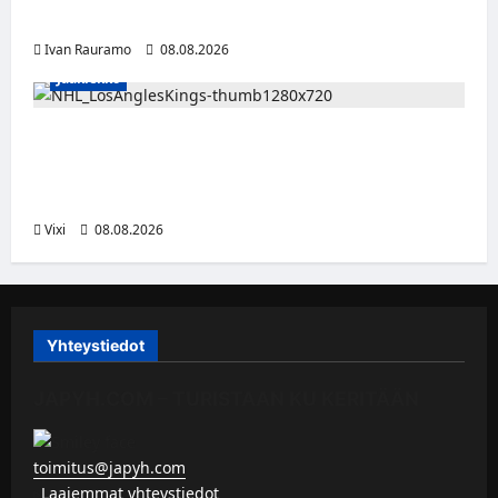
sanan – matka kohti debyyttialbumia jatkuu
Ivan Rauramo
08.08.2026
Jääkiekko
Anže Kopitar saa kuninkaallisen
kunnianosoituksen – numero 11 kattoon ja
patsas areenan eteen
Vixi
08.08.2026
Yhteystiedot
JAPYH.COM – TURISTAAN KU KERITÄÄN
toimitus@japyh.com
▹
Laajemmat yhteystiedot