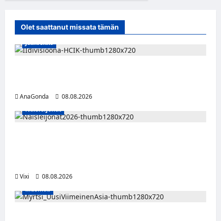
Olet saattanut missata tämän
Jääkiekko
Miikka Ranki jatkaa HCIK:ssa – puolustajalle
kolmas kausi Kaarinassa
AnaGonda
08.08.2026
Naisleijonat
Naisleijonat Sveitsin WEHT-turnaukseen
tällä joukkueella – ottelut näkyvät HBO
Maxilla ja TV5:llä
Vixi
08.08.2026
Musiikki
Myrtsi sanoo uudella singlellään viimeisen