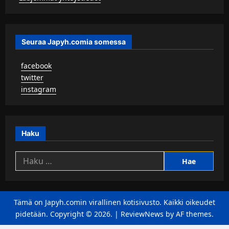
Seuraa Japyh.comia somessa
▹
facebook
▹
twitter
▹
instagram
Haku
Haku:
Tämä on Japyh.comin virallinen kotisivusto. Kaikki oikeudet
pidetään. Copyright © 2026.
|
ReviewNews
by AF themes.