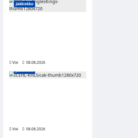
Jääkiekko
Anže Kopitar saa
kuninkaallisen
kunnianosoituksen –
numero 11 kattoon ja patsas
areenan eteen
Vixi
08.08.2026
Jääkiekko
Suomalaislaituri Toivo
Laaksonen jatkaa uraansa
Kroatiassa – KHL Sisak
nappasi tehokkaan
hyökkääjän
Vixi
08.08.2026