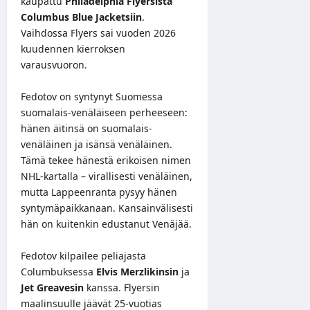
kaupattu
Philadelphia Flyersista
Columbus Blue Jacketsiin
.
Vaihdossa Flyers sai vuoden 2026
kuudennen kierroksen
varausvuoron.
Fedotov on syntynyt Suomessa
suomalais-venäläiseen perheeseen:
hänen äitinsä on suomalais-
venäläinen ja isänsä venäläinen.
Tämä tekee hänestä erikoisen nimen
NHL-kartalla – virallisesti venäläinen,
mutta Lappeenranta pysyy hänen
syntymäpaikkanaan. Kansainvälisesti
hän on kuitenkin edustanut Venäjää.
Fedotov kilpailee peliajasta
Columbuksessa
Elvis Merzlikinsin
ja
Jet Greavesin
kanssa. Flyersin
maalinsuulle jäävät 25-vuotias