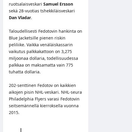
ruotsalaisveskari
Samuel Ersson
sekä 28-vuotias tshekkiläisveskari
Dan Vladar
.
Taloudellisesti Fedotovin hankinta on
Blue Jacketsille pienen riskin
peliliike. Vaikka venäläiskassarin
vaikutus palkkakattoon on 3,275
miljoonaa dollaria, todellisuudessa
palkkaa on maksamatta vain 775
tuhatta dollaria.
202-senttinen Fedotov on kaikkien
aikojen pisin NHL-veskari. NHL-seura
Philadelphia Flyers varasi Fedotovin
seitsemännellä kierroksella vuonna
2015.