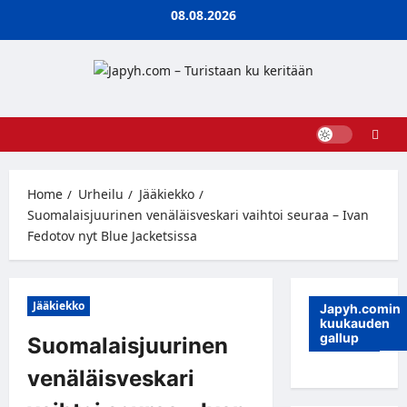
Skip
08.08.2026
to
content
Home
Urheilu
Jääkiekko
Suomalaisjuurinen venäläisveskari vaihtoi seuraa – Ivan
Fedotov nyt Blue Jacketsissa
Jääkiekko
Japyh.comin
kuukauden
gallup
Suomalaisjuurinen
venäläisveskari