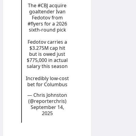
The
#CBJ
acquire
goaltender Ivan
Fedotov from
#flyers
for a 2026
sixth-round pick
Fedotov carries a
$3.275M cap hit
but is owed just
$775,000 in actual
salary this season
Incredibly low-cost
bet for Columbus
— Chris Johnston
(@reporterchris)
September 14,
2025