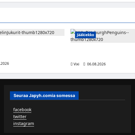
Jääkiekko
emi vahvistaa Jukurien
– kokenut puolustaja palaa
Ville Koivuselle jättisopimus Pi
kahdeksan vuotta ja 32 miljoon
.2026
Vixi
06.08.2026
Seuraa Japyh.comia somessa
▹
facebook
▹
twitter
▹
instagram