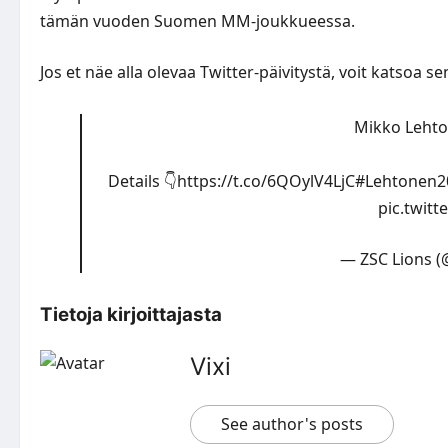
tämän vuoden Suomen MM-joukkueessa.
Jos et näe alla olevaa Twitter-päivitystä, voit katsoa s
Mikko Lehto
Details 👇
https://t.co/6QOylV4LjC
#Lehtonen2
pic.twit
— ZSC Lions (
Tietoja kirjoittajasta
Vixi
See author's posts