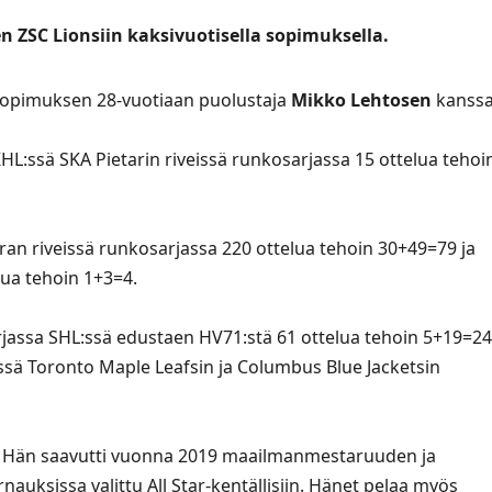
en ZSC Lionsiin kaksivuotisella sopimuksella.
 sopimuksen 28-vuotiaan puolustaja
Mikko Lehtosen
kanssa
HL:ssä SKA Pietarin riveissä runkosarjassa 15 ottelua tehoi
an riveissä runkosarjassa 220 ottelua tehoin 30+49=79 ja
lua tehoin 1+3=4.
jassa SHL:ssä edustaen HV71:stä 61 ottelua tehoin 5+19=24
sä Toronto Maple Leafsin ja Columbus Blue Jacketsin
sa. Hän saavutti vuonna 2019 maailmanmestaruuden ja
uksissa valittu All Star-kentällisiin. Hänet pelaa myös