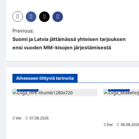
P
Previous:
Suomi ja Latvia jättämässä yhteisen tarjouksen
o
ensi vuoden MM-kisojen järjestämisestä
s
t
n
Aiheeseen liittyviä tarinoita
a
Jääkiekko
Jääkiekko
v
Viljami Jokirinne jatkaa HPK:ssa
Alex Lintuniemi 
i
kevääseen 2028
puolustusta – ko
Liigaan
Vixi
07.08.2026
g
Vixi
06.08.202
a