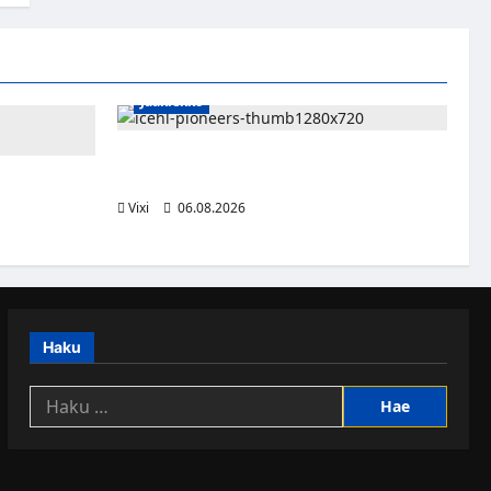
Jääkiekko
Jesse Seppälä siirtyy Itävaltaan – Pioneers
Vorarlbergin suomalaisryhmä kasvaa
ttsburghiin –
aa dollaria
Vixi
06.08.2026
Haku
Haku: