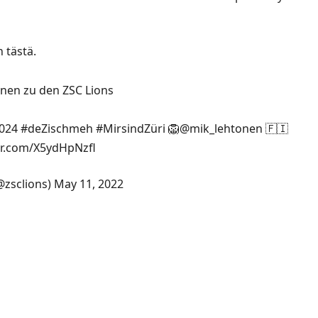
en
tästä
.
nen zu den ZSC Lions
024
#deZischmeh
#MirsindZüri
🦁
@mik_lehtonen
🇫🇮
ter.com/X5ydHpNzfl
@zsclions)
May 11, 2022