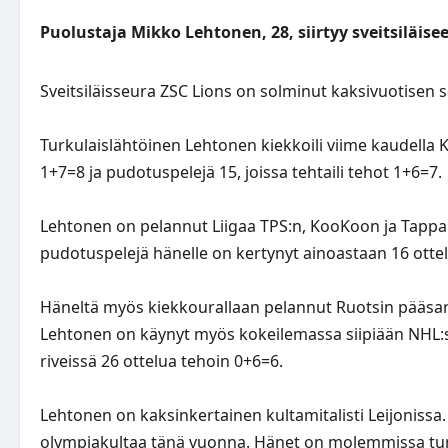
Puolustaja Mikko Lehtonen, 28, siirtyy sveitsiläise
Sveitsiläisseura ZSC Lions on solminut kaksivuotisen
Turkulaislähtöinen Lehtonen kiekkoili viime kaudella K
1+7=8 ja pudotuspelejä 15, joissa tehtaili tehot 1+6=7.
Lehtonen on pelannut Liigaa TPS:n, KooKoon ja Tappar
pudotuspelejä hänelle on kertynyt ainoastaan 16 otte
Häneltä myös kiekkourallaan pelannut Ruotsin pääsar
Lehtonen on käynyt myös kokeilemassa siipiään NHL:s
riveissä 26 ottelua tehoin 0+6=6.
Lehtonen on kaksinkertainen kultamitalisti Leijonis
olympiakultaa tänä vuonna. Hänet on molemmissa turna