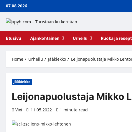
Skip
07.08.2026
to
content
Etusivu
Ajankohtainen
Urheilu
Ruoka ja resept
Home
Urheilu
Jääkiekko
Leijonapuolustaja Mikko Lehto
Jääkiekko
Leijonapuolustaja Mikko 
Vixi
11.05.2022
1 minute read