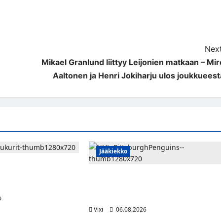
Next
Mikael Granlund liittyy Leijonien matkaan – Mir
Aaltonen ja Henri Jokiharju ulos joukkueest
Jääkiekko
vahvistaa Jukurien
kenut puolustaja palaa
Ville Koivuselle jättisopimus
Pittsburghiin – kahdeksan vuotta ja 32
miljoonaa dollaria
6
Vixi
06.08.2026