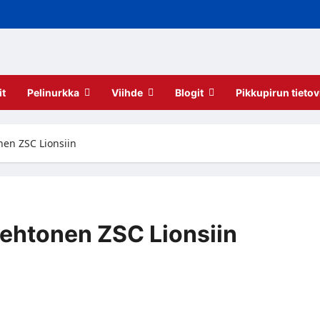
it
Pelinurkka
Viihde
Blogit
Pikkupirun tietov
nen ZSC Lionsiin
Lehtonen ZSC Lionsiin