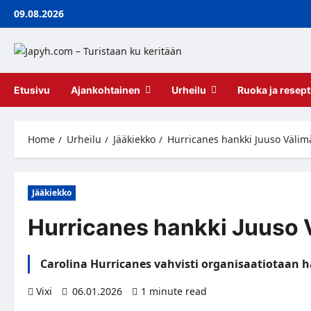
Skip
09.08.2026
to
content
Etusivu
Ajankohtainen
Urheilu
Ruoka ja resept
Home
Urheilu
Jääkiekko
Hurricanes hankki Juuso Väli
Jääkiekko
Hurricanes hankki Juuso 
Carolina Hurricanes vahvisti organisaatiotaan 
Vixi
06.01.2026
1 minute read