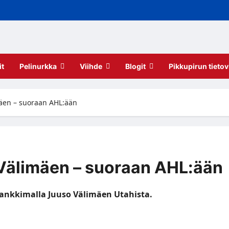
it
Pelinurkka
Viihde
Blogit
Pikkupirun tietov
mäen – suoraan AHL:ään
Välimäen – suoraan AHL:ään
hankkimalla Juuso Välimäen Utahista.