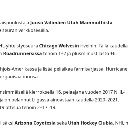
aispuolustaja
Juuso Välimäen
Utah Mammothista
.
y
seuran verkkosivuilla.
 AHL-yhteistyöseura
Chicago Wolvesin
riveihin. Tällä kaudella
n Roadrunnersissa
tehoin 1+2 ja plusmiinustilasto +6.
jois-Amerikassa ja lisää peliaikaa farmisarjassa. Hurricane
organisaatioonsa.
nsimmäisellä kierroksella 16. pelaajana vuoden 2017 NHL-
ja on pelannut Liigassa ainoastaan kaudella 2020–2021,
 19 ottelua tehoin 2+17=19.
lisäksi
Arizona Coyotesia
sekä
Utah Hockey Clubia
. NHL: