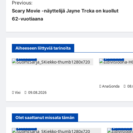
P
Previous:
Scary Movie -näyttelijä Jayne Trcka on kuollut
o
62-vuotiaana
s
t
n
Aiheeseen liittyviä tarinoita
a
Jääkiekko
Jääkiekko
v
Leevi Kinnunen vahvistaa S-Kiekkoa –
Miikka Ranki jat
i
hyökkääjä siirtyy Seinäjoelle Laser
puolustajalle ko
HT:stä
AnaGonda
08.
g
Vixi
09.08.2026
a
t
Olet saattanut missata tämän
i
Jääkiekko
Jääkiekko
o