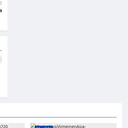
:
a
n