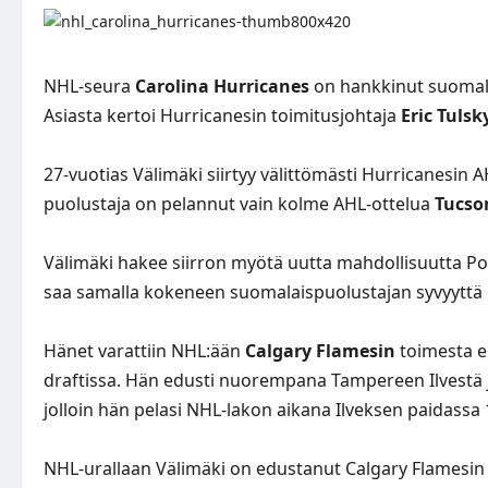
NHL-seura
Carolina Hurricanes
on hankkinut suomal
Asiasta kertoi Hurricanesin toimitusjohtaja
Eric Tulsk
27-vuotias Välimäki siirtyy välittömästi Hurricanesin
puolustaja on pelannut vain kolme AHL-ottelua
Tucso
Välimäki hakee siirron myötä uutta mahdollisuutta Poh
saa samalla kokeneen suomalaispuolustajan syvyyttä 
Hänet varattiin NHL:ään
Calgary Flamesin
toimesta e
draftissa. Hän edusti nuorempana Tampereen Ilvestä 
jolloin hän pelasi NHL-lakon aikana Ilveksen paidassa
NHL-urallaan Välimäki on edustanut Calgary Flamesin 