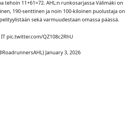
ua tehoin 11+61=72. AHL:n runkosarjassa Välimäki on
nen, 190-senttinen ja noin 100-kiloinen puolustaja on
ä pelityylistään sekä varmuudestaan omassa päässä.
 IT
pic.twitter.com/QZ108c2RhU
(@RoadrunnersAHL)
January 3, 2026