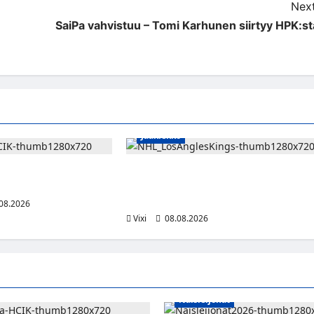
Next
SaiPa vahvistuu – Tomi Karhunen siirtyy HPK:st
Jääkiekko
kaa HCIK:ssa –
Anže Kopitar saa kuninkaallisen
lmas kausi Kaarinassa
kunnianosoituksen – numero 11 kattoo
ja patsas areenan eteen
08.2026
Vixi
08.08.2026
Naisleijonat