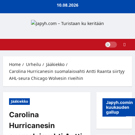
Skip
10.08.2026
to
content
Home
Urheilu
Jääkiekko
Carolina Hurricanesin suomalaisvahti Antti Raanta siirtyy
AHL-seura Chicago Wolvesin riveihin
Jääkiekko
Japyh.comin
kuukauden
gallup
Carolina
Hurricanesin