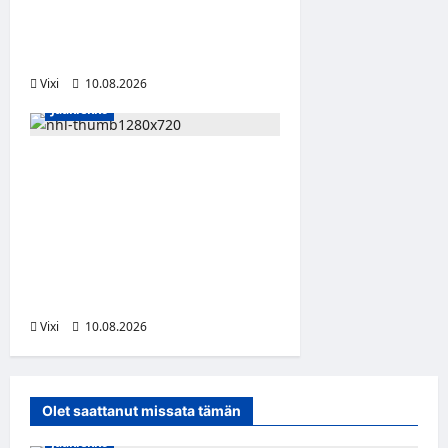
Leevi Selänne siirtyy
Porvoon Huntersiin – Suomi-
sarjaan nimekäs vahvistus
Vixi
10.08.2026
Jääkiekko
Onni Hautamäki teki
suomalaista
jääkiekkohistoriaa –
ensimmäisenä
suomalaisena NHL-
sopimukseen
Vixi
10.08.2026
Olet saattanut missata tämän
Jääkiekko