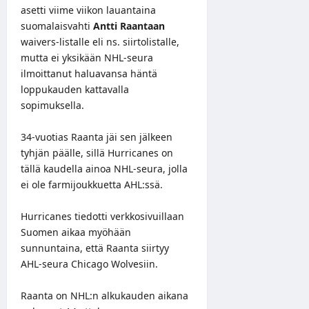
asetti viime viikon lauantaina
suomalaisvahti
Antti Raantaan
waivers-listalle eli ns. siirtolistalle,
mutta ei yksikään NHL-seura
ilmoittanut haluavansa häntä
loppukauden kattavalla
sopimuksella.
34-vuotias Raanta jäi sen jälkeen
tyhjän päälle, sillä Hurricanes on
tällä kaudella ainoa NHL-seura, jolla
ei ole farmijoukkuetta AHL:ssä.
Hurricanes tiedotti
verkkosivuillaan
Suomen aikaa myöhään
sunnuntaina, että Raanta siirtyy
AHL-seura Chicago Wolvesiin.
Raanta on NHL:n alkukauden aikana