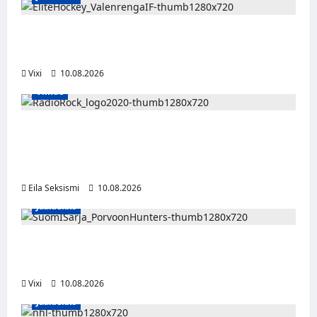
Juuso Vainio jättää SHL:n –
suomalaispuolustaja siirtyy Vålerengaan
Vixi
10.08.2026
Viihde
Turkulaiskaksikko ottaa Radio Rockin aamut
haltuun – Jussi Heikelä palaa radioon 11
vuoden tauon jälkeen
Eila Seksismi
10.08.2026
Jääkiekko
Leevi Selänne siirtyy Porvoon Huntersiin –
Suomi-sarjaan nimekäs vahvistus
Vixi
10.08.2026
Jääkiekko