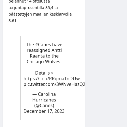
pelannut 14 ottelussa
torjuntaprosentilla 85,4 ja
päästettyjen maalien keskiarvolla
3,61.
The
#Canes
have
reassigned Antti
Raanta to the
Chicago Wolves.
Details »
https://t.co/RRgmaTnDUw
pic.twitter.com/3WNveHazQ2
— Carolina
Hurricanes
(@Canes)
December 17, 2023