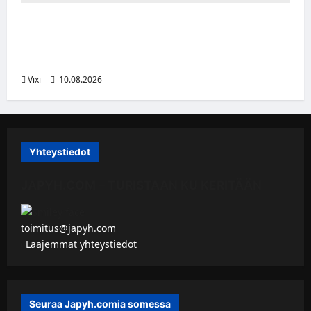
Onni Hautamäki teki suomalaista
jääkiekkohistoriaa – ensimmäisenä
suomalaisena NHL-sopimukseen
Vixi
10.08.2026
Yhteystiedot
JAPYH.COM – TURISTAAN KU KERITÄÄN
toimitus@japyh.com
▹
Laajemmat yhteystiedot
Seuraa Japyh.comia somessa