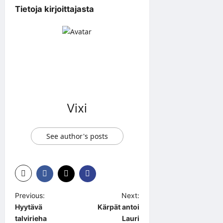
Tietoja kirjoittajasta
Vixi
See author's posts
P
Previous:
Next:
Hyytävä
Kärpät antoi
o
talvirieha
Lauri