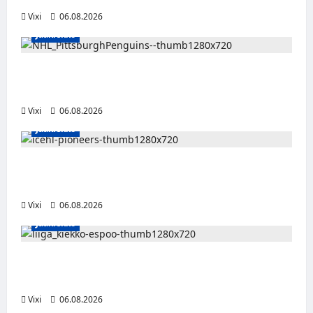
Vixi
06.08.2026
Jääkiekko
Ville Koivuselle jättisopimus Pittsburghiin –
kahdeksan vuotta ja 32 miljoonaa dollaria
Vixi
06.08.2026
Jääkiekko
Jesse Seppälä siirtyy Itävaltaan – Pioneers
Vorarlbergin suomalaisryhmä kasvaa
Vixi
06.08.2026
Jääkiekko
Ruotsalaishyökkääjä Linus Öberg siirtyy
Kiekko-Espooseen
Vixi
06.08.2026