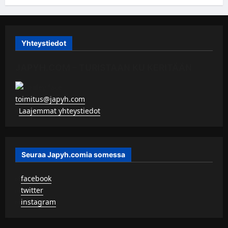
Yhteystiedot
JAPYH.COM – TURISTAAN KU KERITÄÄN
toimitus@japyh.com
▹
Laajemmat yhteystiedot
Seuraa Japyh.comia somessa
▹
facebook
▹
twitter
▹
instagram