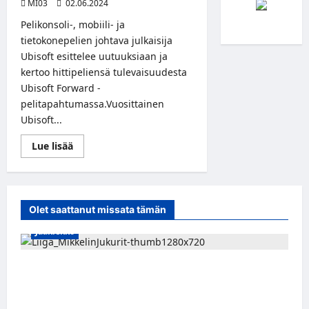
MI03
02.06.2024
Pelikonsoli-, mobiili- ja
tietokonepelien johtava julkaisija
Ubisoft esittelee uutuuksiaan ja
kertoo hittipeliensä tulevaisuudesta
Ubisoft Forward -
pelitapahtumassa.Vuosittainen
Ubisoft...
Read
Lue lisää
more
about
Ubisoft
Forward
-
pelitapahtuma
Olet saattanut missata tämän
järjestetään
10.
Jääkiekko
kesäkuuta
Alex Lintuniemi vahvistaa Jukurien
puolustusta – kokenut puolustaja palaa
Liigaan