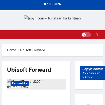
Skip
07.08.2026
to
content
Home
Ubisoft Forward
Ubisoft Forward
Japyh.comin
kuukauden
gallup
Pelinurkka
Ubisoft Forward -pelitapahtuma
järjestetään 10. kesäkuuta