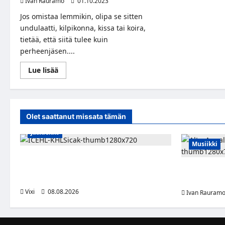
Ivan Rauramo
01.10.2023
Jos omistaa lemmikin, olipa se sitten
undulaatti, kilpikonna, kissa tai koira,
tietää, että siitä tulee kuin
perheenjäsen....
Read
Lue lisää
more
about
Tyttöystävä
pakotti
miehen
valitsemaan
Olet saattanut missata tämän
hänen
ja
Jääkiekko
rakkaan
koiran
Musiikki
välillä
–
Suomalaislaituri Toivo Laaksonen jatkaa
hulvaton
reaktio
uraansa Kroatiassa – KHL Sisak nappasi
Alter Annala 
tehokkaan hyökkääjän
Alert!-album
Vixi
08.08.2026
Ivan Rauram