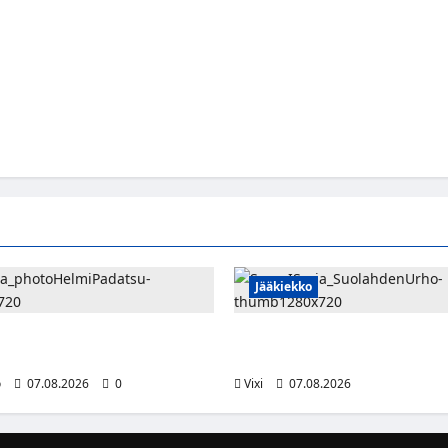
Jääkiekko
julkaisi Kultapoika-singlen –
FPS:n keskushyökkääjä Martti
i ilmestyy elokuussa
siirtyy Suolahden Urhoon
o
07.08.2026
0
Vixi
07.08.2026