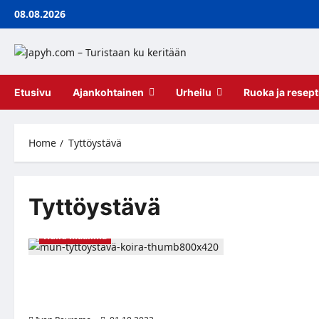
Skip
08.08.2026
to
content
Etusivu
Ajankohtainen
Urheilu
Ruoka ja resept
Home
Tyttöystävä
Tyttöystävä
Hullu maailma
Tyttöystävä pakotti miehen valitsemaan
hänen ja rakkaan koiran välillä –
hulvaton reaktio