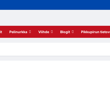
it
Pelinurkka
Viihde
Blogit
Pikkupirun tietov