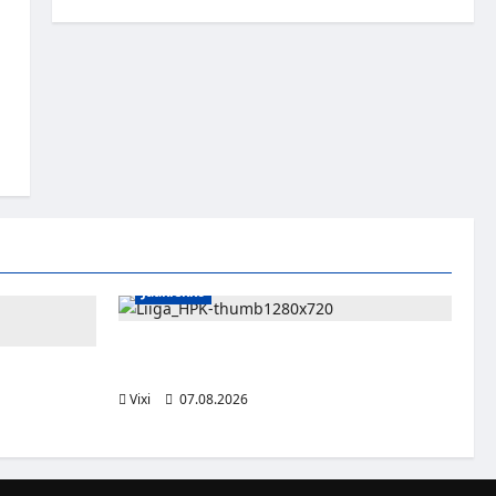
Jääkiekko
Viljami Jokirinne jatkaa HPK:ssa kevääseen
2028
 Mäkinen
Vixi
07.08.2026