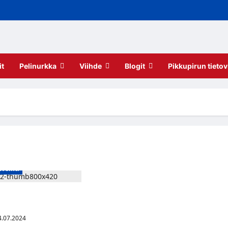
it
Pelinurkka
Viihde
Blogit
Pikkupirun tietov
nvointi
sat omistajiaan vai
kkäitä lemmikkejä?
.07.2024