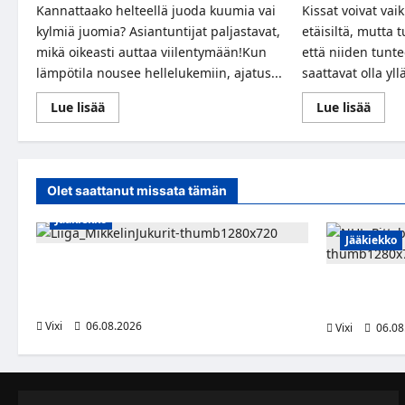
Kannattaako helteellä juoda kuumia vai
Kissat voivat vaik
kylmiä juomia? Asiantuntijat paljastavat,
etäisiltä, mutta 
mikä oikeasti auttaa viilentymään!Kun
että niiden tunt
lämpötila nousee hellelukemiin, ajatus...
saattavat olla yll
Read
Read
Lue lisää
Lue lisää
more
more
about
abou
Miten
Raka
helteellä
kissa
tulisi
omist
valita
vai
Olet saattanut missata tämän
juomasi?
ovat
Asiantuntijat
vain
Jääkiekko
paljastavat!
itsek
lemm
Jääkiekko
Alex Lintuniemi vahvistaa Jukurien
puolustusta – kokenut puolustaja palaa
Ville Koivuse
Liigaan
kahdeksan vu
Vixi
06.08.2026
Vixi
06.08