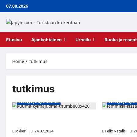
Skip
07.08.2026
to
content
Etusivu
Ajankohtainen
Urheilu
Ruoka ja resept
Home
tutkimus
tutkimus
Terveys ja hyvinvointi
Terveys ja hyvi
Miten helteellä tulisi valita juomasi?
Rakastavatko kis
Asiantuntijat paljastavat!
ovatko vain itse
Jokkeri
24.07.2024
Felix Natalis
24