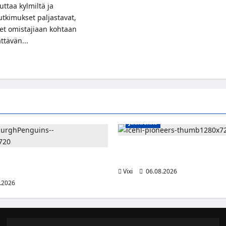
uttaa kylmiltä ja
tutkimukset paljastavat,
eet omistajiaan kohtaan
ättävän...
t
stavatko
t
ajiaan
ko
käitä
Jääkiekko
ikkejä?
Jesse Seppälä siirtyy Itävaltaa
Vorarlbergin suomalaisryhmä 
lle jättisopimus Pittsburghiin –
otta ja 32 miljoonaa dollaria
Vixi
06.08.2026
.2026