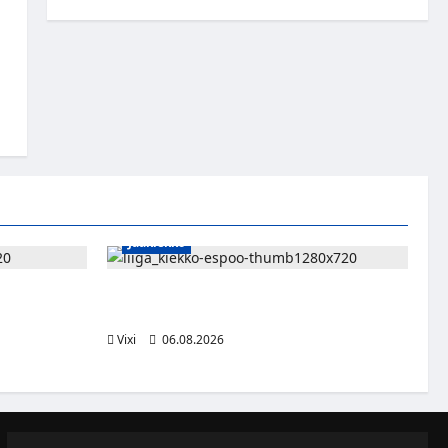
Jääkiekko
n – Pioneers
Ruotsalaishyökkääjä Linus Öberg siirtyy
kasvaa
Kiekko-Espooseen
Vixi
06.08.2026