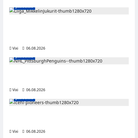
Jääkiekko
Alex Lintuniemi vahvistaa Jukurien
puolustusta – kokenut puolustaja palaa
Liigaan
Vixi
06.08.2026
Jääkiekko
Ville Koivuselle jättisopimus Pittsburghiin –
kahdeksan vuotta ja 32 miljoonaa dollaria
Vixi
06.08.2026
Jääkiekko
Jesse Seppälä siirtyy Itävaltaan – Pioneers
Vorarlbergin suomalaisryhmä kasvaa
Vixi
06.08.2026