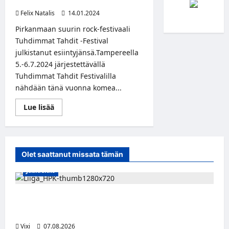
juhlakattauksen
Felix Natalis
14.01.2024
Pirkanmaan suurin rock-festivaali
Tuhdimmat Tahdit -Festival
julkistanut esiintyjänsä.Tampereella
5.-6.7.2024 järjestettävällä
Tuhdimmat Tahdit Festivalilla
nähdään tänä vuonna komea...
Read
Lue lisää
more
about
Tuhdimmat
Tahdit
julkisti
kotimaisen
Olet saattanut missata tämän
raskaamman
rockin
Jääkiekko
juhlakattauksen
Viljami Jokirinne jatkaa HPK:ssa kevääseen
2028
Vixi
07.08.2026