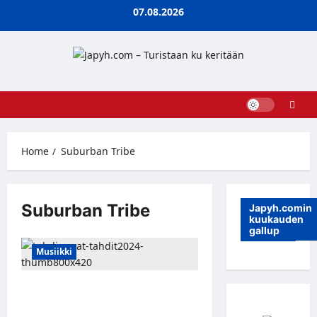
Skip
07.08.2026
to
content
Home
Suburban Tribe
Suburban Tribe
Japyh.comin
kuukauden
gallup
Musiikki
Tuhdimmat Tahdit julkisti
kotimaisen raskaamman rockin