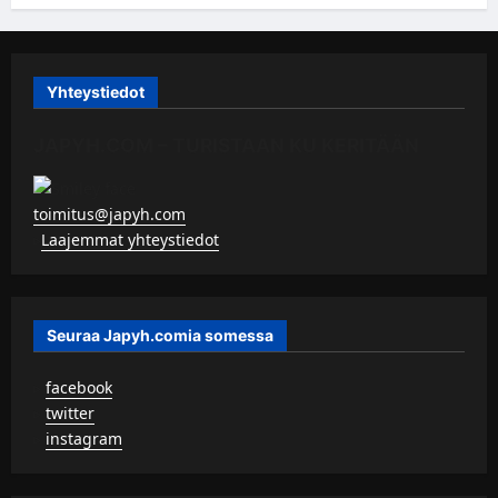
Yhteystiedot
JAPYH.COM – TURISTAAN KU KERITÄÄN
toimitus@japyh.com
▹
Laajemmat yhteystiedot
Seuraa Japyh.comia somessa
▹
facebook
▹
twitter
▹
instagram