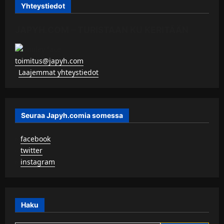
Yhteystiedot
JAPYH.COM – TURISTAAN KU KERITÄÄN
toimitus@japyh.com
▹
Laajemmat yhteystiedot
Seuraa Japyh.comia somessa
▹
facebook
▹
twitter
▹
instagram
Haku