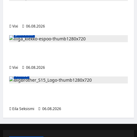
Jesse Seppälä siirtyy Itävaltaan – Pioneers
Vorarlbergin suomalaisryhmä kasvaa
Vixi
06.08.2026
Jääkiekko
Ruotsalaishyökkääjä Linus Öberg siirtyy
Kiekko-Espooseen
Vixi
06.08.2026
Viihde
Big Brother Suomi palaa MTV3:lle – luvassa
24/7-livestream ja suorat häätölähetykset
Eila Seksismi
06.08.2026