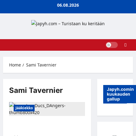
Skip
06.08.2026
to
content
Home
Sami Tavernier
Sami Tavernier
Japyh.comin
kuukauden
gallup
Jääkiekko
KalPa-hyökkääjä Sami Tavernier
jatkaa uraansa Ranskassa