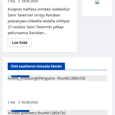
Vixi
28.05.2024
Kuopion KalPasa viimeksi kiekkoillut
Sami Tavernier siirtyy Ranskan
pääsarjaan.Oikealla laidalla viihtyvä
27-vuotias Sami Tavernier jatkaa
peliuraansa Ranskan...
Read
Lue lisää
more
about
KalPa-
hyökkääjä
Sami
Tavernier
Olet saattanut missata tämän
jatkaa
uraansa
Jääkiekko
Ranskassa
Ville Koivuselle jättisopimus Pittsburghiin –
kahdeksan vuotta ja 32 miljoonaa dollaria
Vixi
06.08.2026
Jääkiekko