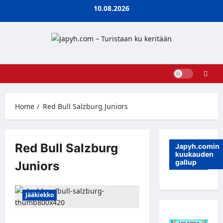
Skip
10.08.2026
to
content
Home
Red Bull Salzburg Juniors
Red Bull Salzburg
Japyh.comin
kuukauden
gallup
Juniors
Jääkiekko
TUTO Hockeyn nuorihyökkääjä