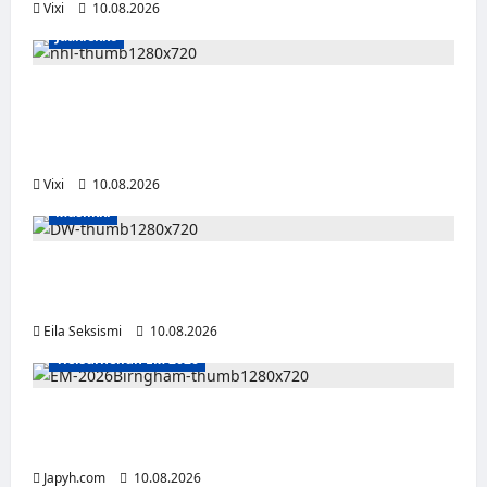
Vixi
10.08.2026
Jääkiekko
Onni Hautamäki teki suomalaista
jääkiekkohistoriaa – ensimmäisenä
suomalaisena NHL-sopimukseen
Vixi
10.08.2026
Musiikki
Dw julkaisi uuden Palokunta-singlen –
kolmas studioalbumi valmistelussa
Eila Seksismi
10.08.2026
Yleisurheilun EM 2026
Tänään alkaa yleisurheilun EM-kisat
Birminghamissa
Japyh.com
10.08.2026