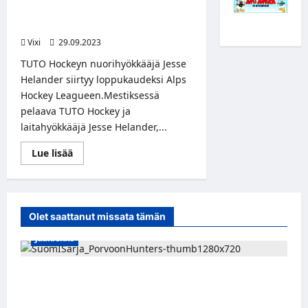
Jesse Helander siirtyy Red Bullin
organisaatioon loppukaudeksi
Vixi
29.09.2023
TUTO Hockeyn nuorihyökkääjä Jesse
Helander siirtyy loppukaudeksi Alps
Hockey Leagueen.Mestiksessä
pelaava TUTO Hockey ja
laitahyökkääjä Jesse Helander,...
Read
Lue lisää
more
about
TUTO
Hockeyn
nuorihyökkääjä
Jesse
Olet saattanut missata tämän
Helander
siirtyy
Jääkiekko
Red
Bullin
organisaatioon
loppukaudeksi
Leevi Selänne siirtyy Porvoon Huntersiin –
Suomi-sarjaan nimekäs vahvistus