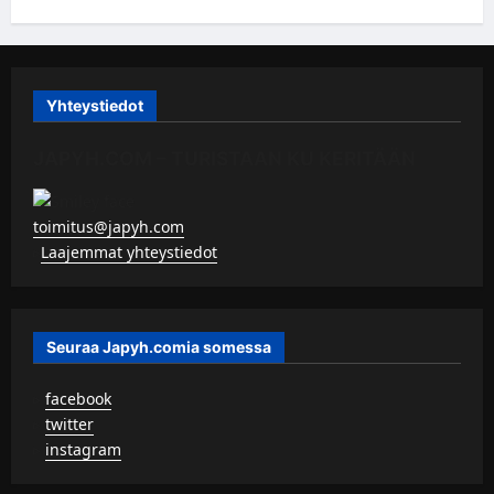
Yhteystiedot
JAPYH.COM – TURISTAAN KU KERITÄÄN
toimitus@japyh.com
▹
Laajemmat yhteystiedot
Seuraa Japyh.comia somessa
▹
facebook
▹
twitter
▹
instagram