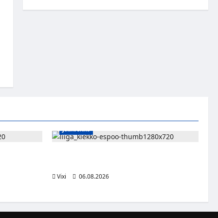
Jääkiekko
n – Pioneers
Ruotsalaishyökkääjä Linus Öberg siirtyy
kasvaa
Kiekko-Espooseen
Vixi
06.08.2026