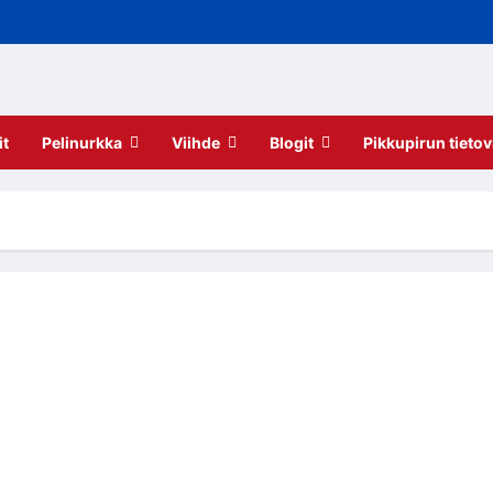
it
Pelinurkka
Viihde
Blogit
Pikkupirun tietov