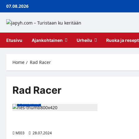
Skip
07.08.2026
to
content
Etusivu
Ajankohtainen
Urheilu
Ruoka ja resept
Home
Rad Racer
Rad Racer
Pelinurkka
Huippuharvinainen kullanvärinen
Nintendo-pelikasetti huutokaupataan
MI03
28.07.2024