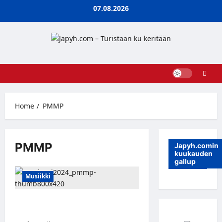
Skip
07.08.2026
to
content
Home
PMMP
PMMP
Japyh.comin
kuukauden
gallup
Musiikki
PMMP tekee paluun Provinssin
päälavalle ensi kesänä