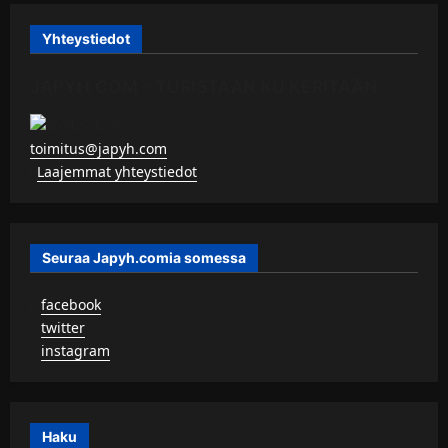
Yhteystiedot
JAPYH.COM – TURISTAAN KU KERITÄÄN
toimitus@japyh.com
▹
Laajemmat yhteystiedot
Seuraa Japyh.comia somessa
▹
facebook
▹
twitter
▹
instagram
Haku