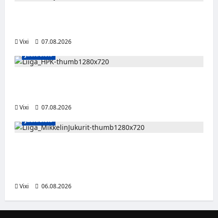
FPS:n keskushyökkääjä Martti Mäkinen
siirtyy Suolahden Urhoon
Vixi
07.08.2026
Jääkiekko
Viljami Jokirinne jatkaa HPK:ssa kevääseen
2028
Vixi
07.08.2026
Jääkiekko
Alex Lintuniemi vahvistaa Jukurien
puolustusta – kokenut puolustaja palaa
Liigaan
Vixi
06.08.2026