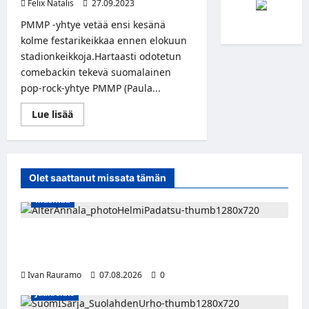
Felix Natalis
27.09.2023
PMMP -yhtye vetää ensi kesänä
kolme festarikeikkaa ennen elokuun
stadionkeikkoja.Hartaasti odotetun
comebackin tekevä suomalainen
pop-rock-yhtye PMMP (Paula...
Read
Lue lisää
more
about
PMMP
tekee
paluun
Provinssin
Olet saattanut missata tämän
päälavalle
ensi
Musiikki
kesänä
Alter Annala julkaisi Kultapoika-singlen –
Alert!-albumi ilmestyy elokuussa
Ivan Rauramo
07.08.2026
0
Jääkiekko