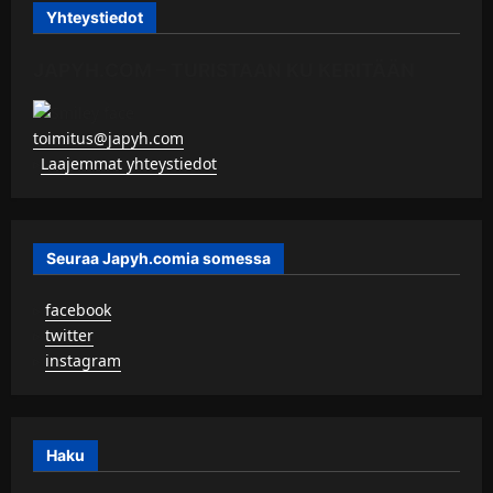
Yhteystiedot
JAPYH.COM – TURISTAAN KU KERITÄÄN
toimitus@japyh.com
▹
Laajemmat yhteystiedot
Seuraa Japyh.comia somessa
▹
facebook
▹
twitter
▹
instagram
Haku