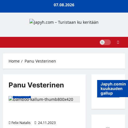
Skip
07.08.2026
to
content
Home
Panu Vesterinen
Panu Vesterinen
Japyh.comin
kuukauden
gallup
Musiikki
Reggae-artisti Bamboo Kallumin
debyyttialbumi ulkona nyt!
Felix Natalis
24.11.2023