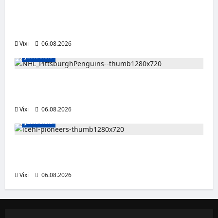
Alex Lintuniemi vahvistaa Jukurien
puolustusta – kokenut puolustaja palaa
Liigaan
Vixi
06.08.2026
Jääkiekko
Ville Koivuselle jättisopimus Pittsburghiin –
kahdeksan vuotta ja 32 miljoonaa dollaria
Vixi
06.08.2026
Jääkiekko
Jesse Seppälä siirtyy Itävaltaan – Pioneers
Vorarlbergin suomalaisryhmä kasvaa
Vixi
06.08.2026