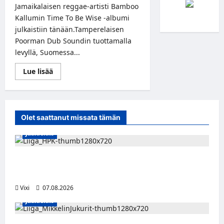
Jamaikalaisen reggae-artisti Bamboo
Kallumin Time To Be Wise -albumi
julkaistiin tänään.Tamperelaisen
Poorman Dub Soundin tuottamalla
levyllä, Suomessa...
Read
Lue lisää
more
about
Reggae-
artisti
Bamboo
Kallumin
Olet saattanut missata tämän
debyyttialbumi
ulkona
Jääkiekko
nyt!
Viljami Jokirinne jatkaa HPK:ssa kevääseen
2028
Vixi
07.08.2026
Jääkiekko