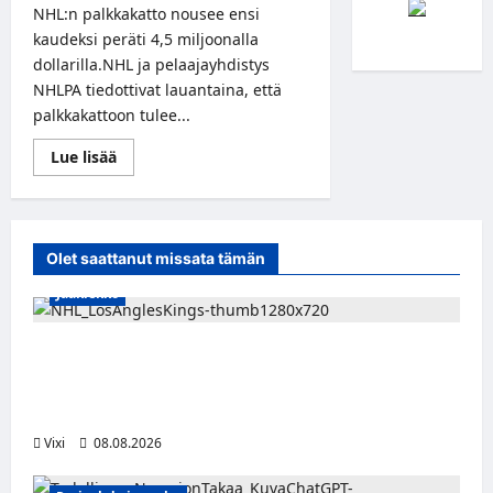
NHL:n palkkakatto nousee ensi
kaudeksi peräti 4,5 miljoonalla
dollarilla.NHL ja pelaajayhdistys
NHLPA tiedottivat lauantaina, että
palkkakattoon tulee...
Read
Lue lisää
more
about
NHL:n
palkkakatto
nousee
ensi
Olet saattanut missata tämän
kaudella
88
Jääkiekko
miljoonaan
dollariin
Anže Kopitar saa kuninkaallisen
kunnianosoituksen – numero 11 kattoon ja
patsas areenan eteen
Vixi
08.08.2026