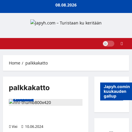
Skip
08.08.2026
to
content
Home
palkkakatto
palkkakatto
Japyh.comin
kuukauden
gallup
Jääkiekko
NHL:n palkkakatto nousee ensi
kaudella 88 miljoonaan dollariin
Vixi
10.06.2024