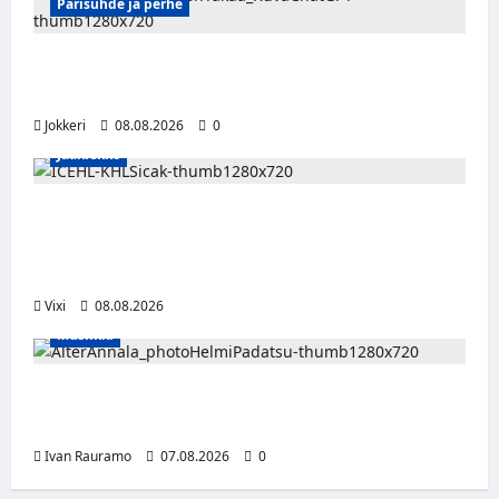
Parisuhde ja perhe
Viisi merkkiä, että kumppani ei ehkä ole
täysin rehellinen
Jokkeri
08.08.2026
0
Jääkiekko
Suomalaislaituri Toivo Laaksonen jatkaa
uraansa Kroatiassa – KHL Sisak nappasi
tehokkaan hyökkääjän
Vixi
08.08.2026
Musiikki
Alter Annala julkaisi Kultapoika-singlen –
Alert!-albumi ilmestyy elokuussa
Ivan Rauramo
07.08.2026
0