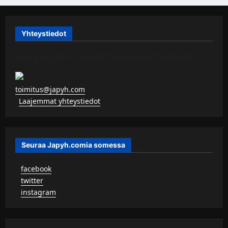
Yhteystiedot
JAPYH.COM – TURISTAAN KU KERITÄÄN
toimitus@japyh.com
▹
Laajemmat yhteystiedot
Seuraa Japyh.comia somessa
▹
facebook
▹
twitter
▹
instagram