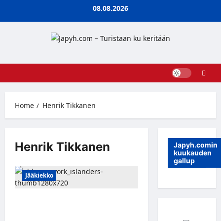
Skip
08.08.2026
to
content
Home
Henrik Tikkanen
Henrik Tikkanen
Japyh.comin
kuukauden
gallup
Jääkiekko
Kaksimetriselle suomalaisvahdille
jatkosopimus – Henrik Tikkanen