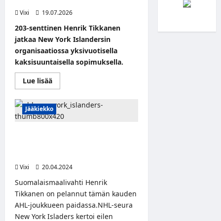
jatkaa Islanders-organisaatiossa
Vixi
19.07.2026
203-senttinen Henrik Tikkanen
jatkaa New York Islandersin
organisaatiossa yksivuotisella
kaksisuuntaisella sopimuksella.
Read
Lue lisää
more
about
Kaksimetriselle
suomalaisvahdille
Jääkiekko
jatkosopimus
–
Henrik
Suomalaismaalivahti Henrik
Tikkanen
jatkaa
Tikkanen solmi NHL-
Islanders-
tulokassopimuksen!
organisaatiossa
Vixi
20.04.2024
Suomalaismaalivahti Henrik
Tikkanen on pelannut tämän kauden
AHL-joukkueen paidassa.NHL-seura
New York Isladers kertoi eilen