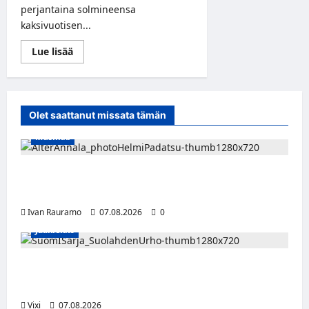
perjantaina solmineensa
kaksivuotisen...
Read
Lue lisää
more
about
Suomalaismaalivahti
Henrik
Tikkanen
solmi
Olet saattanut missata tämän
NHL-
tulokassopimuksen!
Musiikki
Alter Annala julkaisi Kultapoika-singlen –
Alert!-albumi ilmestyy elokuussa
Ivan Rauramo
07.08.2026
0
Jääkiekko
FPS:n keskushyökkääjä Martti Mäkinen
siirtyy Suolahden Urhoon
Vixi
07.08.2026