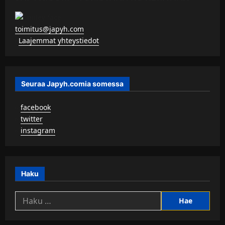
toimitus@japyh.com
▹
Laajemmat yhteystiedot
Seuraa Japyh.comia somessa
▹
facebook
▹
twitter
▹
instagram
Haku
Haku: