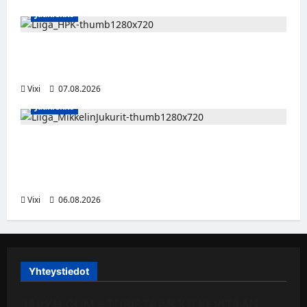
Jääkiekko
Viljami Jokirinne jatkaa HPK:ssa kevääseen
2028
Vixi
07.08.2026
Jääkiekko
Alex Lintuniemi vahvistaa Jukurien
puolustusta – kokenut puolustaja palaa
Liigaan
Vixi
06.08.2026
Yhteystiedot
JAPYH.COM – TURISTAAN KU KERITÄÄN