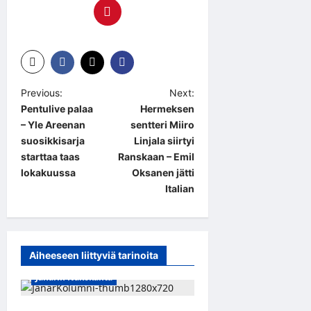
P
Previous:
Next:
Pentulive palaa
Hermeksen
o
– Yle Areenan
sentteri Miiro
s
suosikkisarja
Linjala siirtyi
t
starttaa taas
Ranskaan – Emil
lokakuussa
Oksanen jätti
n
Italian
a
v
i
Aiheeseen liittyviä tarinoita
g
Janarin Näkökanta
a
t