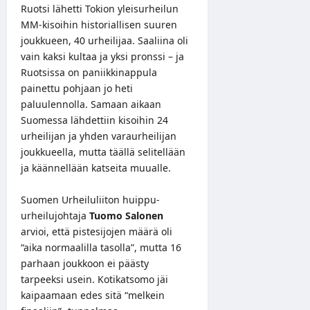
Ruotsi lähetti Tokion yleisurheilun
MM-kisoihin historiallisen suuren
joukkueen, 40 urheilijaa. Saaliina oli
vain kaksi kultaa ja yksi pronssi – ja
Ruotsissa on paniikkinappula
painettu pohjaan jo heti
paluulennolla. Samaan aikaan
Suomessa lähdettiin kisoihin 24
urheilijan ja yhden varaurheilijan
joukkueella, mutta täällä selitellään
ja käännellään katseita muualle.
Suomen Urheiluliiton huippu-
urheilujohtaja
Tuomo Salonen
arvioi, että pistesijojen määrä oli
“aika normaalilla tasolla”, mutta 16
parhaan joukkoon ei päästy
tarpeeksi usein. Kotikatsomo jäi
kaipaamaan edes sitä “melkein