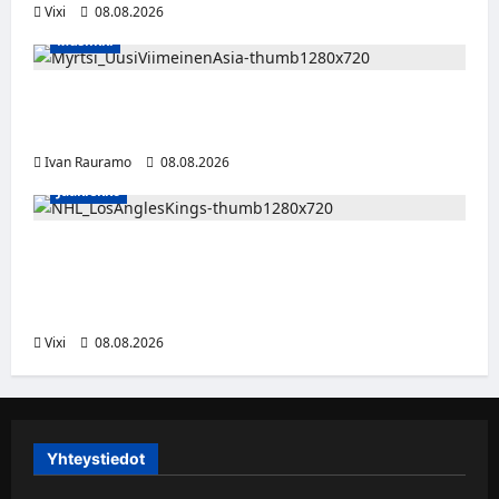
Vixi
08.08.2026
Musiikki
Myrtsi sanoo uudella singlellään viimeisen
sanan – matka kohti debyyttialbumia jatkuu
Ivan Rauramo
08.08.2026
Jääkiekko
Anže Kopitar saa kuninkaallisen
kunnianosoituksen – numero 11 kattoon ja
patsas areenan eteen
Vixi
08.08.2026
Yhteystiedot