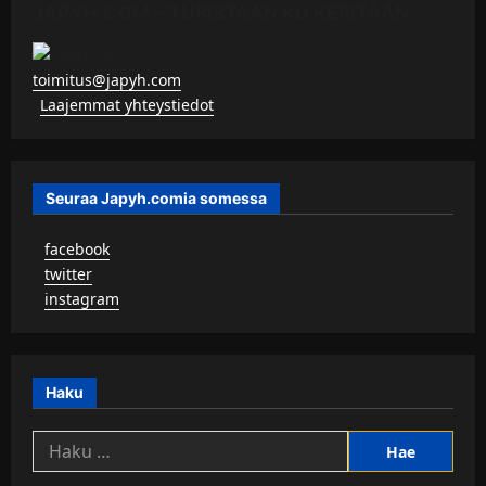
JAPYH.COM – TURISTAAN KU KERITÄÄN
toimitus@japyh.com
▹
Laajemmat yhteystiedot
Seuraa Japyh.comia somessa
▹
facebook
▹
twitter
▹
instagram
Haku
Haku: