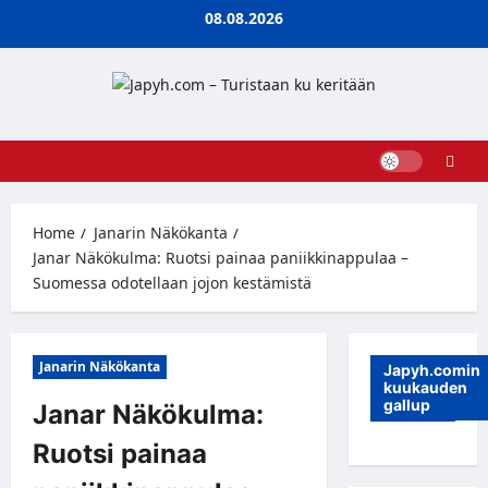
Skip
08.08.2026
to
content
Home
Janarin Näkökanta
Janar Näkökulma: Ruotsi painaa paniikkinappulaa –
Suomessa odotellaan jojon kestämistä
Janarin Näkökanta
Japyh.comin
kuukauden
gallup
Janar Näkökulma:
Ruotsi painaa