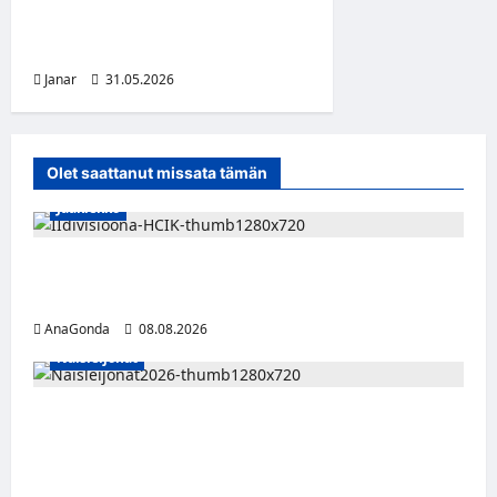
jossa city unohtuu aina
juhlapäivinä
Janar
31.05.2026
Olet saattanut missata tämän
Jääkiekko
Miikka Ranki jatkaa HCIK:ssa – puolustajalle
kolmas kausi Kaarinassa
AnaGonda
08.08.2026
Naisleijonat
Naisleijonat Sveitsin WEHT-turnaukseen
tällä joukkueella – ottelut näkyvät HBO
Maxilla ja TV5:llä