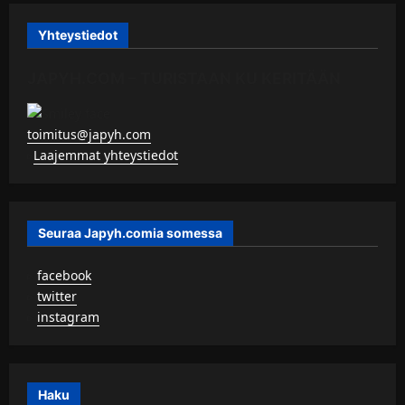
Yhteystiedot
JAPYH.COM – TURISTAAN KU KERITÄÄN
toimitus@japyh.com
▹
Laajemmat yhteystiedot
Seuraa Japyh.comia somessa
▹
facebook
▹
twitter
▹
instagram
Haku