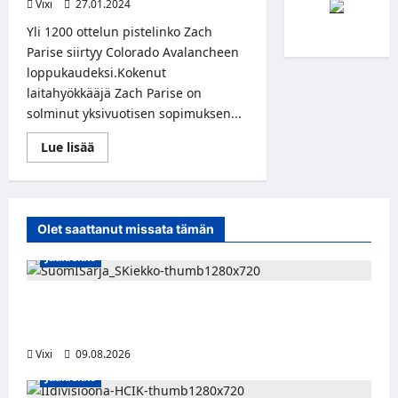
Vixi
27.01.2024
Yli 1200 ottelun pistelinko Zach
Parise siirtyy Colorado Avalancheen
loppukaudeksi.Kokenut
laitahyökkääjä Zach Parise on
solminut yksivuotisen sopimuksen...
Read
Lue lisää
more
about
Zach
Parise
yksivuotisella
sopimuksella
Olet saattanut missata tämän
Avalancheen
Jääkiekko
Leevi Kinnunen vahvistaa S-Kiekkoa –
hyökkääjä siirtyy Seinäjoelle Laser HT:stä
Vixi
09.08.2026
Jääkiekko