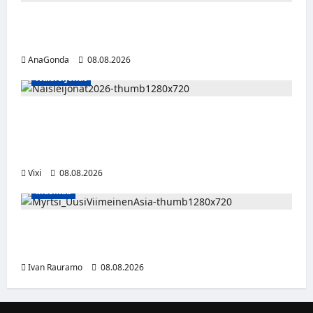
Miikka Ranki jatkaa HCIK:ssa – puolustajalle
kolmas kausi Kaarinassa
AnaGonda
08.08.2026
Naisleijonat
Naisleijonat Sveitsin WEHT-turnaukseen
tällä joukkueella – ottelut näkyvät HBO
Maxilla ja TV5:llä
Vixi
08.08.2026
Musiikki
Myrtsi sanoo uudella singlellään viimeisen
sanan – matka kohti debyyttialbumia jatkuu
Ivan Rauramo
08.08.2026