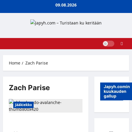
Skip
09.08.2026
to
content
Home
Zach Parise
Zach Parise
Japyh.comin
kuukauden
gallup
Jääkiekko
Zach Parise yksivuotisella
sopimuksella Avalancheen