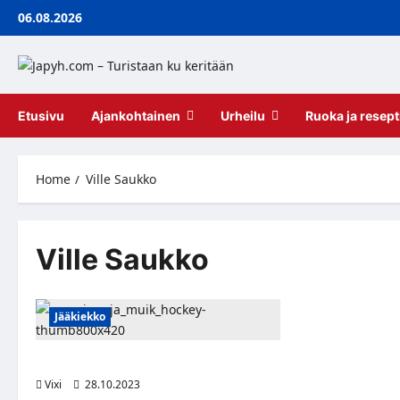
Skip
06.08.2026
to
content
Etusivu
Ajankohtainen
Urheilu
Ruoka ja resept
Home
Ville Saukko
Ville Saukko
Jääkiekko
Muik Hockeyhin kaksi vahvistusta
Vixi
28.10.2023