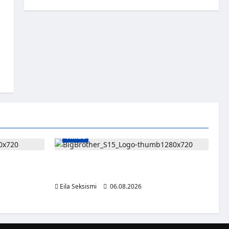
Viihde
g siirtyy
Big Brother Suomi palaa MTV3:lle – luvassa
24/7-livestream ja suorat häätölähetykset
Eila Seksismi
06.08.2026