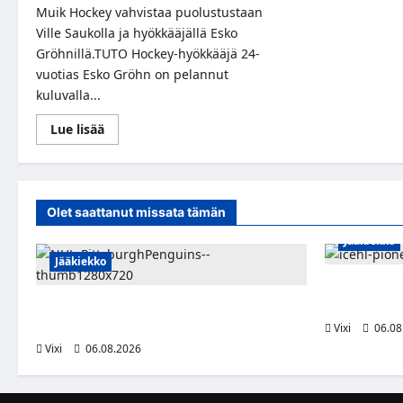
Muik Hockey vahvistaa puolustustaan
Ville Saukolla ja hyökkääjällä Esko
Gröhnillä.TUTO Hockey-hyökkääjä 24-
vuotias Esko Gröhn on pelannut
kuluvalla...
Read
Lue lisää
more
about
Muik
Hockeyhin
kaksi
vahvistusta
Olet saattanut missata tämän
Jääkiekko
Jääkiekko
Jesse Seppäl
Vorarlbergi
Ville Koivuselle jättisopimus Pittsburghiin –
kahdeksan vuotta ja 32 miljoonaa dollaria
Vixi
06.08
Vixi
06.08.2026