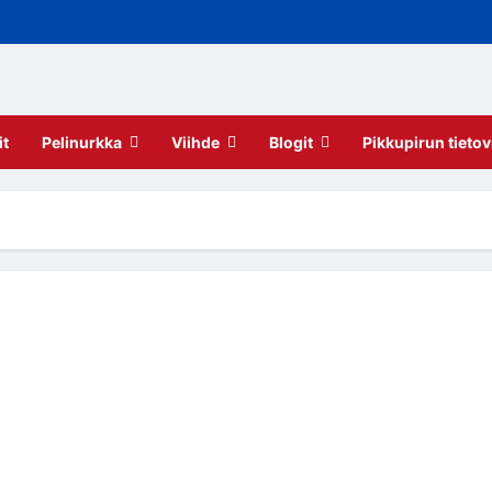
it
Pelinurkka
Viihde
Blogit
Pikkupirun tietov