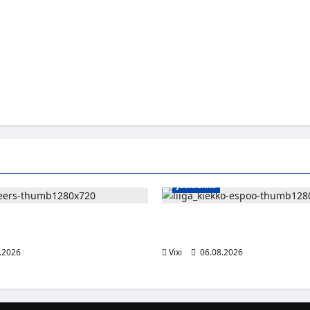
Jääkiekko
ä siirtyy Itävaltaan – Pioneers
Ruotsalaishyökkääjä Linus Öber
n suomalaisryhmä kasvaa
Kiekko-Espooseen
.2026
Vixi
06.08.2026