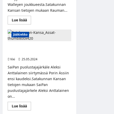
Walleyen joukkueesta.Satakunnan
Kansan tietojen mukaan Rauman...
Read
Lue lisää
more
about
Satakunnan
Kansa:
Jääkiekko
Lukko
hankki
maalivahdin
Satakunnan Kansa: Ässät nappasi
Pohjois-
Amerikasta
SaiPan puolustajajärkäleen
Vixi
25.05.2024
SaiPan puolustajajärkäle Aleksi
Anttalainen siirtymässä Porin Ässiin
ensi kaudeksi.Satakunnan Kansan
tietojen mukaan SaiPan
puolustajajärkele Aleksi Anttalainen
on...
Read
Lue lisää
more
about