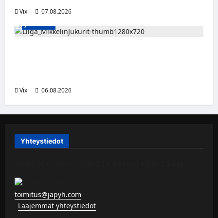
Vixi
07.08.2026
Jääkiekko
Alex Lintuniemi vahvistaa Jukurien
puolustusta – kokenut puolustaja palaa
Liigaan
Vixi
06.08.2026
Yhteystiedot
JAPYH.COM – TURISTAAN KU KERITÄÄN
toimitus@japyh.com
▹
Laajemmat yhteystiedot