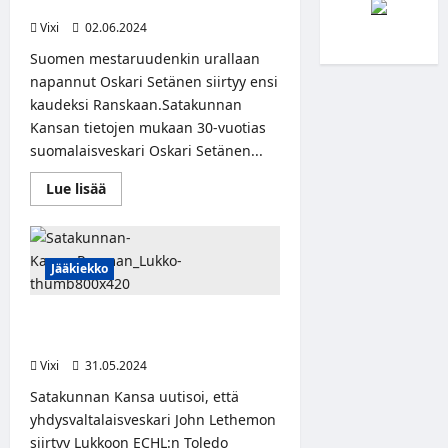
siirtymässä Ranskan liigaan
Vixi
02.06.2024
Suomen mestaruudenkin urallaan
napannut Oskari Setänen siirtyy ensi
kaudeksi Ranskaan.Satakunnan
Kansan tietojen mukaan 30-vuotias
suomalaisveskari Oskari Setänen...
Read
Lue lisää
more
about
Satakunnan
Kansa:
Oskari
Jääkiekko
Setänen
siirtymässä
Ranskan
liigaan
Satakunnan Kansa: Lukko hankki
maalivahdin Pohjois-Amerikasta
Vixi
31.05.2024
Satakunnan Kansa uutisoi, että
yhdysvaltalaisveskari John Lethemon
siirtyy Lukkoon ECHL:n Toledo