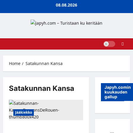
Skip
08.08.2026
to
content
Home
Satakunnan Kansa
Satakunnan Kansa
Japyh.comin
kuukauden
gallup
Jääkiekko
Satakunnan Kansa: Oskari Setänen