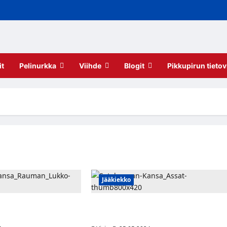
it
Pelinurkka
Viihde
Blogit
Pikkupirun tietov
Jääkiekko
a: Lukko hankki
Satakunnan Kansa: Ässät nappasi
jois-Amerikasta
SaiPan puolustajajärkäleen