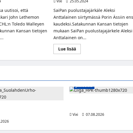
4
Vixi
25.05.2024
 uutisoi, että
SaiPan puolustajajärkäle Aleksi
skari John Lethemon
Anttalainen siirtymässä Porin Ässiin ens
ECHL:n Toledo Walleyen
kaudeksi.Satakunnan Kansan tietojen
akunnan Kansan tietojen
mukaan SaiPan puolustajajärkele Aleksi
..
Anttalainen on...
Read
Lue lisää
more
t
about
kunnan
Satakunnan
:
Kansa:
o
Ässät
ki
nappasi
vahdin
SaiPan
is-
puolustajajärkäleen
ikasta
Jääkiekko
Viljami Jokirinne jatkaa HPK:s
2028
shyökkääjä Martti Mäkinen
lahden Urhoon
Vixi
07.08.2026
.2026