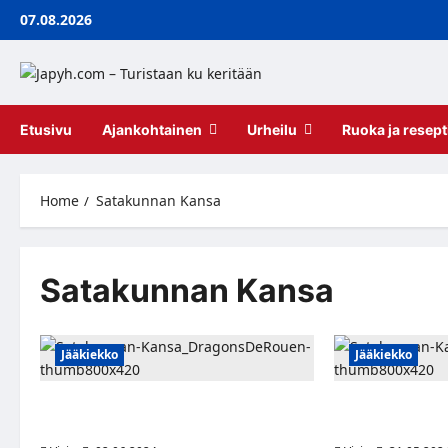
Skip
07.08.2026
to
content
Etusivu
Ajankohtainen
Urheilu
Ruoka ja resept
Home
Satakunnan Kansa
Satakunnan Kansa
Jääkiekko
Jääkiekko
Satakunnan Kansa: Oskari Setänen
Satakunnan Kans
siirtymässä Ranskan liigaan
maalivahdin Poh