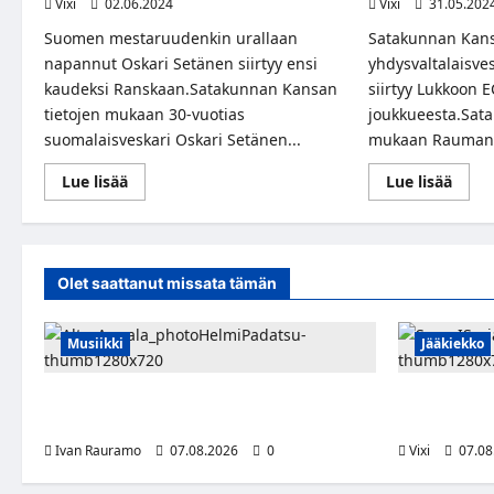
Vixi
02.06.2024
Vixi
31.05.202
Suomen mestaruudenkin urallaan
Satakunnan Kansa
napannut Oskari Setänen siirtyy ensi
yhdysvaltalaisve
kaudeksi Ranskaan.Satakunnan Kansan
siirtyy Lukkoon 
tietojen mukaan 30-vuotias
joukkueesta.Sat
suomalaisveskari Oskari Setänen...
mukaan Rauman.
Read
Read
Lue lisää
Lue lisää
more
more
about
abou
Satakunnan
Sata
Kansa:
Kansa
Oskari
Lukk
Setänen
hank
Olet saattanut missata tämän
siirtymässä
maali
Ranskan
Pohjo
liigaan
Amer
Musiikki
Jääkiekko
Alter Annala julkaisi Kultapoika-singlen –
FPS:n kesku
Alert!-albumi ilmestyy elokuussa
siirtyy Suo
Ivan Rauramo
07.08.2026
0
Vixi
07.08