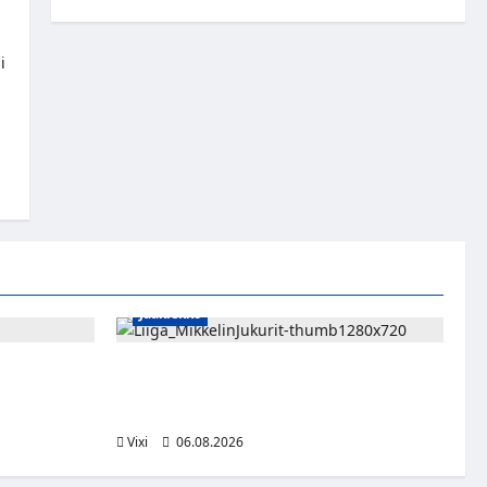
i
Jääkiekko
sa kevääseen
Alex Lintuniemi vahvistaa Jukurien
puolustusta – kokenut puolustaja palaa
Liigaan
Vixi
06.08.2026