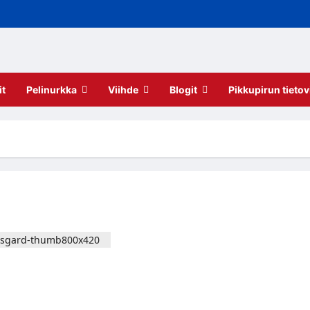
it
Pelinurkka
Viihde
Blogit
Pikkupirun tietov
uttu Old Gods of
s Of The Fall, julkaisee
sosti mukana Alan Wake