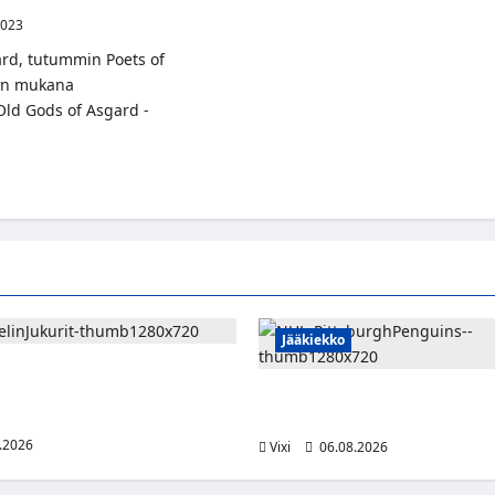
2023
rd, tutummin Poets of
leen mukana
Old Gods of Asgard -
t
aailmasta
d,
s
Jääkiekko
emi vahvistaa Jukurien
isee
– kokenut puolustaja palaa
Ville Koivuselle jättisopimus Pi
min
kahdeksan vuotta ja 32 miljoon
.2026
Vixi
06.08.2026
na