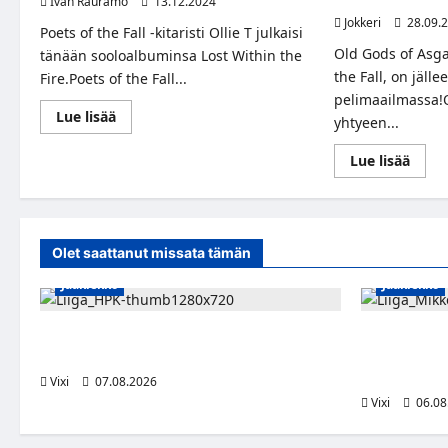
Ivan Rauramo
13.12.2024
Jokkeri
28.09.
Poets of the Fall -kitaristi Ollie T julkaisi
Old Gods of Asga
tänään sooloalbuminsa Lost Within the
the Fall, on jäl
Fire.Poets of the Fall...
pelimaailmassa!
Read
Lue lisää
yhtyeen...
more
about
Poets
Read
Lue lisää
of
more
the
abou
Fall
Pelim
-
tuttu
kitaristi
Old
Ollie
Gods
Olet saattanut missata tämän
T
of
julkaisi
Asgar
sooloalbumin
Jääkiekko
Jääkiekko
siis
perjantaina
Poet
13.
Of
joulukuuta!
The
Viljami Jokirinne jatkaa HPK:ssa kevääseen
Alex Lintuni
Fall,
julka
2028
puolustusta 
albu
Liigaan
Vixi
07.08.2026
ja
on
Vixi
06.08
isosti
muka
Alan