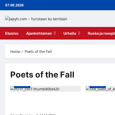
Skip
07.08.2026
to
content
Etusivu
Ajankohtainen
Urheilu
Ruoka ja resept
Home
Poets of the Fall
Poets of the Fall
Musiikki
Musiikki
Poets of the Fall -kitaristi Ollie T julkaisi
Pelimaailmasta t
sooloalbumin perjantaina 13.
Asgard, siis Poet
joulukuuta!
albumin ja on i
2 -pelissä