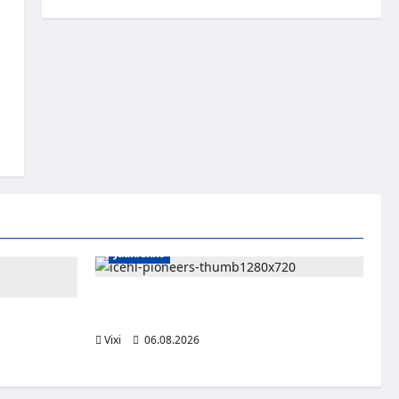
Jääkiekko
Jesse Seppälä siirtyy Itävaltaan – Pioneers
Vorarlbergin suomalaisryhmä kasvaa
ttsburghiin –
aa dollaria
Vixi
06.08.2026