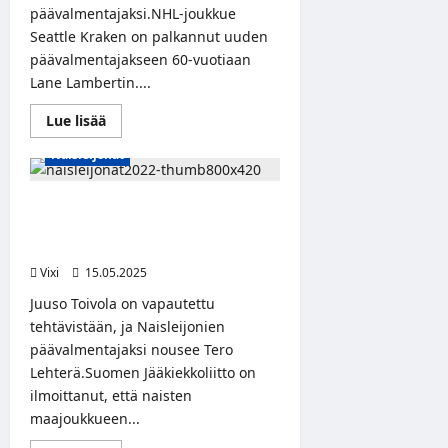
päävalmentajaksi.NHL-joukkue
Seattle Kraken on palkannut uuden
päävalmentajakseen 60-vuotiaan
Lane Lambertin....
Read
Lue lisää
more
about
Naisleijonat
Seattle
Kraken
pestasi
päävalmentajaksi
Naisten maajoukkueen
Lane
päävalmentaja vaihtuu – Tero
Lambertin
Lehterä luotsaamaan Naisleijonia
Vixi
15.05.2025
Juuso Toivola on vapautettu
tehtävistään, ja Naisleijonien
päävalmentajaksi nousee Tero
Lehterä.Suomen Jääkiekkoliitto on
ilmoittanut, että naisten
maajoukkueen...