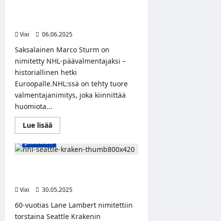
HCIK
Marco Sturm nimitetty NHL-
löysi
päällikkönsä
joukkueen päävalmentajaksi
Jari
Kestistä
Vixi
06.06.2025
Saksalainen Marco Sturm on
nimitetty NHL-päävalmentajaksi –
historiallinen hetki
Euroopalle.NHL:ssä on tehty tuore
valmentajanimitys, joka kiinnittää
huomiota...
Read
Lue lisää
more
about
Jääkiekko
Marco
Sturm
nimitetty
NHL-
Seattle Kraken pestasi
joukkueen
päävalmentajaksi Lane Lambertin
päävalmentajaksi
Vixi
30.05.2025
60-vuotias Lane Lambert nimitettiin
torstaina Seattle Krakenin