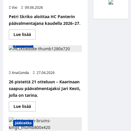
suomalaislegenda jatkaa Virossa
Vixi
09.06.2026
Petri Skriko aloittaa HC Panterin
päävalmentajana kaudella 2026–27.
Read
Lue lisää
more
about
Jääkiekko
Petri
Skriko
siirtyy
HC
Norjan Gretzky Kaarinaan – HCIK
Panterin
löysi päällikkönsä Jari Kestistä
päävalmentajaksi
–
AnaGonda
27.04.2026
suomalaislegenda
jatkaa
26 pistettä 21 otteluun – Kaarinaan
Virossa
saapuu päävalmentajaksi Jari Kesti,
jolla on tarina.
Read
Lue lisää
more
about
Norjan
Gretzky
Jääkiekko
Kaarinaan
–