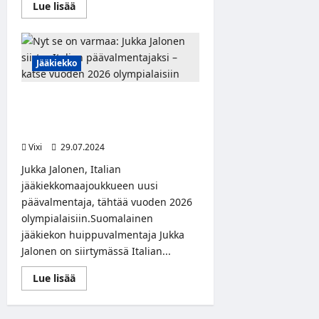
Read
Lue lisää
more
about
Naisten
maajoukkueen
päävalmentaja
Jääkiekko
vaihtuu
–
Tero
Lehterä
Nyt se on varmaa: Jukka Jalonen
luotsaamaan
Naisleijonia
siirtyy Italian päävalmentajaksi –
katse vuoden 2026 olympialaisiin
Vixi
29.07.2024
Jukka Jalonen, Italian
jääkiekkomaajoukkueen uusi
päävalmentaja, tähtää vuoden 2026
olympialaisiin.Suomalainen
jääkiekon huippuvalmentaja Jukka
Jalonen on siirtymässä Italian...
Read
Lue lisää
more
about
Nyt
se