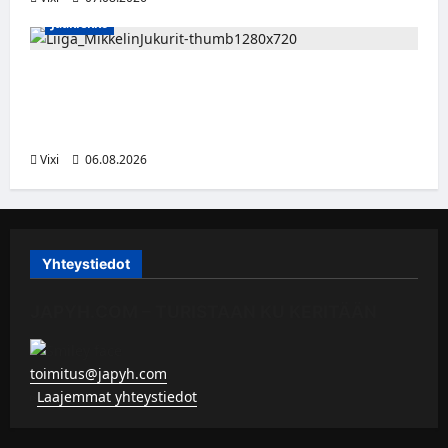
Jääkiekko
Alex Lintuniemi vahvistaa Jukurien
puolustusta – kokenut puolustaja palaa
Liigaan
Vixi
06.08.2026
Yhteystiedot
JAPYH.COM – TURISTAAN KU KERITÄÄN
toimitus@japyh.com
▹
Laajemmat yhteystiedot