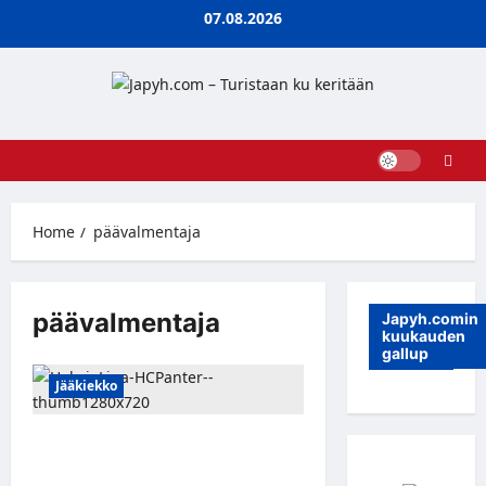
Skip
07.08.2026
to
content
Home
päävalmentaja
päävalmentaja
Japyh.comin
kuukauden
gallup
Jääkiekko
Petri Skriko siirtyy HC Panterin
päävalmentajaksi –