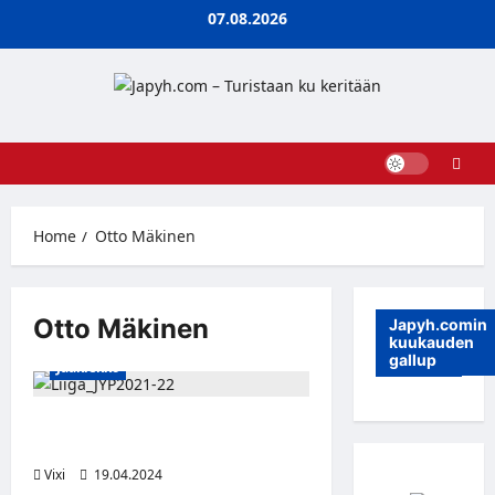
Skip
07.08.2026
to
content
Home
Otto Mäkinen
Otto Mäkinen
Japyh.comin
kuukauden
gallup
Jääkiekko
JYPin sentteriosasto vahvistuu Otto
Mäkisellä
Vixi
19.04.2024