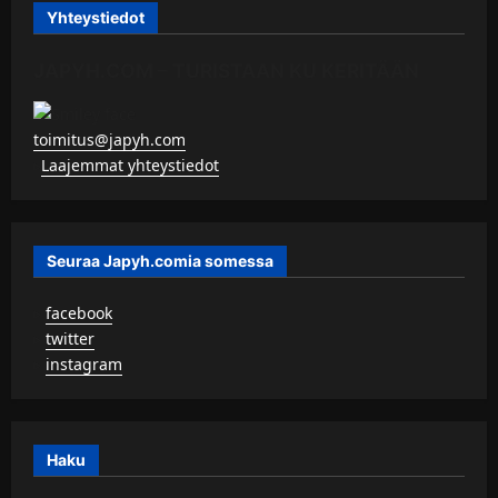
Yhteystiedot
JAPYH.COM – TURISTAAN KU KERITÄÄN
toimitus@japyh.com
▹
Laajemmat yhteystiedot
Seuraa Japyh.comia somessa
▹
facebook
▹
twitter
▹
instagram
Haku