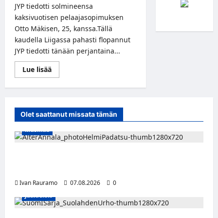
JYP tiedotti solmineensa
kaksivuotisen pelaajasopimuksen
Otto Mäkisen, 25, kanssa.Tällä
kaudella Liigassa pahasti flopannut
JYP tiedotti tänään perjantaina...
Read
Lue lisää
more
about
JYPin
sentteriosasto
vahvistuu
Otto
Olet saattanut missata tämän
Mäkisellä
Musiikki
Alter Annala julkaisi Kultapoika-singlen –
Alert!-albumi ilmestyy elokuussa
Ivan Rauramo
07.08.2026
0
Jääkiekko