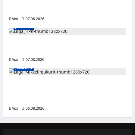
FPS:n keskushyökkääjä Martti Mäkinen
siirtyy Suolahden Urhoon
Vixi
07.08.2026
Jääkiekko
Viljami Jokirinne jatkaa HPK:ssa kevääseen
2028
Vixi
07.08.2026
Jääkiekko
Alex Lintuniemi vahvistaa Jukurien
puolustusta – kokenut puolustaja palaa
Liigaan
Vixi
06.08.2026