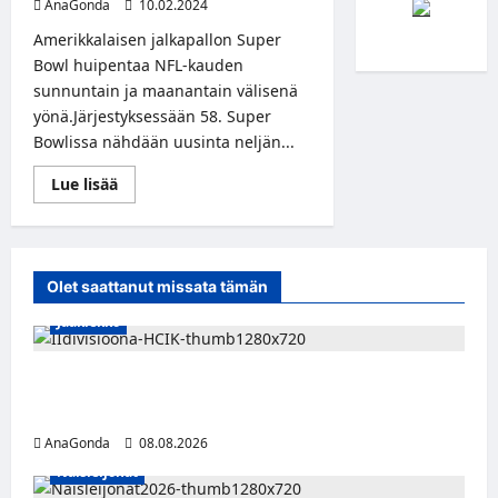
AnaGonda
10.02.2024
Amerikkalaisen jalkapallon Super
Bowl huipentaa NFL-kauden
sunnuntain ja maanantain välisenä
yönä.Järjestyksessään 58. Super
Bowlissa nähdään uusinta neljän...
Read
Lue lisää
more
about
Super
Bowl
MTV
Katsomossa
Olet saattanut missata tämän
ja
MTV3-
Jääkiekko
kanavalla
11.–
12.2.
Miikka Ranki jatkaa HCIK:ssa – puolustajalle
kolmas kausi Kaarinassa
AnaGonda
08.08.2026
Naisleijonat