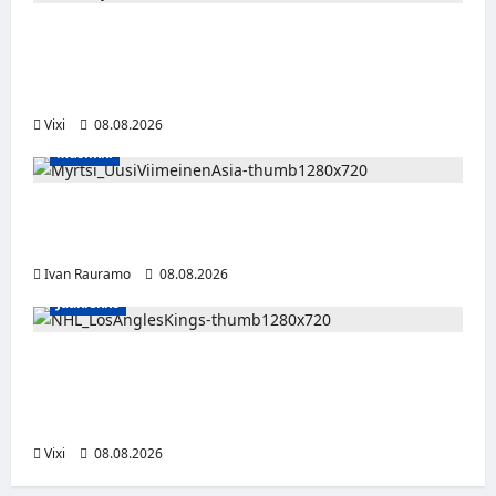
Naisleijonat Sveitsin WEHT-turnaukseen
tällä joukkueella – ottelut näkyvät HBO
Maxilla ja TV5:llä
Vixi
08.08.2026
Musiikki
Myrtsi sanoo uudella singlellään viimeisen
sanan – matka kohti debyyttialbumia jatkuu
Ivan Rauramo
08.08.2026
Jääkiekko
Anže Kopitar saa kuninkaallisen
kunnianosoituksen – numero 11 kattoon ja
patsas areenan eteen
Vixi
08.08.2026