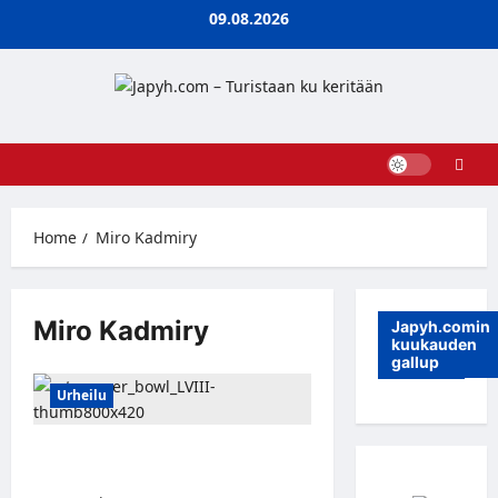
Skip
09.08.2026
to
content
Home
Miro Kadmiry
Miro Kadmiry
Japyh.comin
kuukauden
gallup
Urheilu
Super Bowl MTV Katsomossa ja
MTV3-kanavalla 11.–12.2.