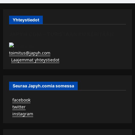
Yhteystiedot
JAPYH.COM – TURISTAAN KU KERITÄÄN
toimitus@japyh.com
▹
Laajemmat yhteystiedot
Seuraa Japyh.comia somessa
▹
facebook
▹
twitter
▹
instagram