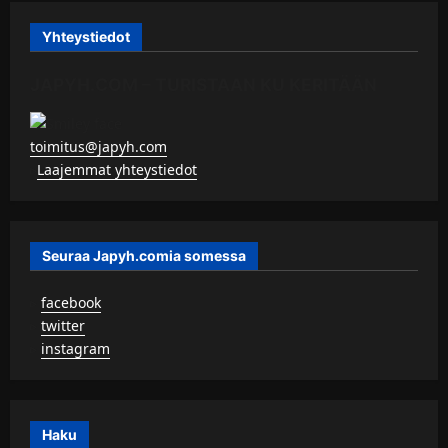
Yhteystiedot
JAPYH.COM – TURISTAAN KU KERITÄÄN
toimitus@japyh.com
▹
Laajemmat yhteystiedot
Seuraa Japyh.comia somessa
▹
facebook
▹
twitter
▹
instagram
Haku