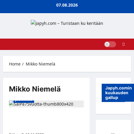
Skip
07.08.2026
to
content
Home
Mikko Niemelä
Mikko Niemelä
Japyh.comin
kuukauden
gallup
Jääkiekko
Mikko Niemelä ei jatka Lahden
Pelicansissa – SaiPaan kevääseen
2025 asti