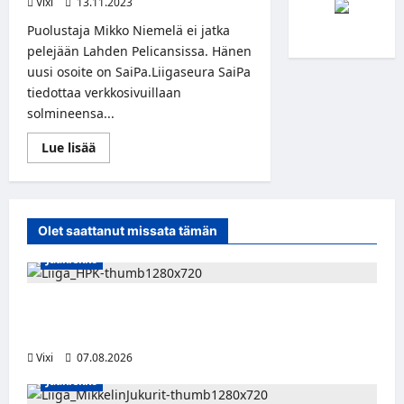
Vixi
13.11.2023
Puolustaja Mikko Niemelä ei jatka
pelejään Lahden Pelicansissa. Hänen
uusi osoite on SaiPa.Liigaseura SaiPa
tiedottaa verkkosivuillaan
solmineensa...
Read
Lue lisää
more
about
Mikko
Niemelä
ei
jatka
Olet saattanut missata tämän
Lahden
Pelicansissa
Jääkiekko
–
SaiPaan
kevääseen
2025
Viljami Jokirinne jatkaa HPK:ssa kevääseen
asti
2028
Vixi
07.08.2026
Jääkiekko