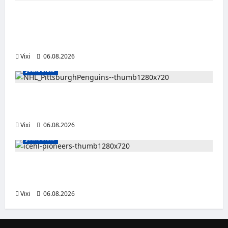
Alex Lintuniemi vahvistaa Jukurien
puolustusta – kokenut puolustaja palaa
Liigaan
Vixi
06.08.2026
Jääkiekko
Ville Koivuselle jättisopimus Pittsburghiin –
kahdeksan vuotta ja 32 miljoonaa dollaria
Vixi
06.08.2026
Jääkiekko
Jesse Seppälä siirtyy Itävaltaan – Pioneers
Vorarlbergin suomalaisryhmä kasvaa
Vixi
06.08.2026