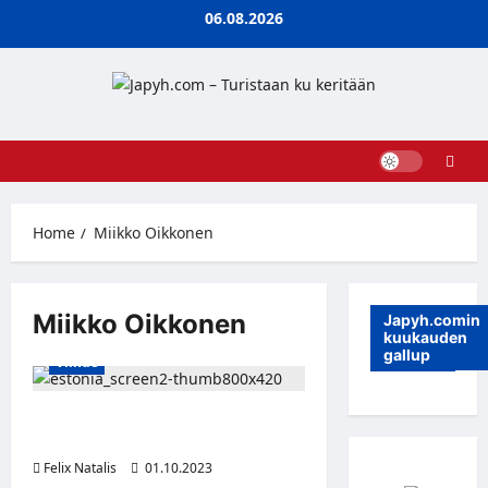
Skip
06.08.2026
to
content
Home
Miikko Oikkonen
Miikko Oikkonen
Japyh.comin
kuukauden
gallup
Viihde
Odotettu suursarja Estonia alkaa
12.10. MTV Katsomossa
Felix Natalis
01.10.2023