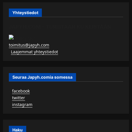
Yhteystiedot
JAPYH.COM – TURISTAAN KU KERITÄÄN
toimitus@japyh.com
▹
Laajemmat yhteystiedot
Seuraa Japyh.comia somessa
▹
facebook
▹
twitter
▹
instagram
Haku