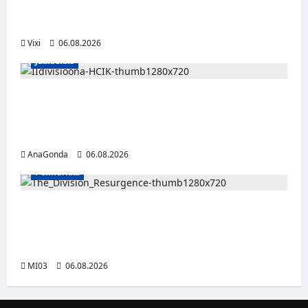
Ville Leskinen jättää Jokerit – hyökkääjälle
etsitään uutta seuraa
Vixi
06.08.2026
Jääkiekko
Nestori 2.0 jatkaa punakeltaisissa – Pulakka
teki debyyttikaudellaan pisteen ottelua
kohden
AnaGonda
06.08.2026
Pelinurkka
Taktista The Division Resurgence -
toimintapeliä voi nyt pelata ilmaiseksi
tietokoneella
MI03
06.08.2026