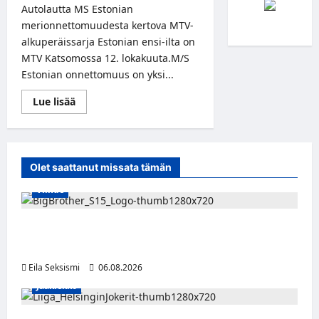
Autolautta MS Estonian
merionnettomuudesta kertova MTV-
alkuperäissarja Estonian ensi-ilta on
MTV Katsomossa 12. lokakuuta.M/S
Estonian onnettomuus on yksi...
Read
Lue lisää
more
about
Odotettu
suursarja
Estonia
alkaa
Olet saattanut missata tämän
12.10.
MTV
Viihde
Katsomossa
Big Brother Suomi palaa MTV3:lle – luvassa
24/7-livestream ja suorat häätölähetykset
Eila Seksismi
06.08.2026
Jääkiekko