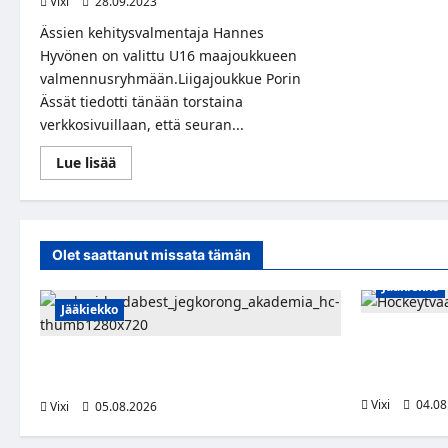
Vixi
28.09.2023
Ässien kehitysvalmentaja Hannes
Hyvönen on valittu U16 maajoukkueen
valmennusryhmään.Liigajoukkue Porin
Ässät tiedotti tänään torstaina
verkkosivuillaan, että seuran...
Read
Lue lisää
more
about
Porin
Ässien
kehitysvalmentaja
Hannes
Olet saattanut missata tämän
Hyvönen
U16
maajoukkueen
Jääkiekko
valmennusryhmään
Jääkiekko
Severi Väre 
kuuropuolust
Pieksämäkeläispuolustaja Niklas
riveihin
Karjalainen Unkarin Erste Ligaan
Vixi
04.08
Vixi
05.08.2026