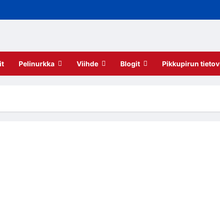
it
Pelinurkka
Viihde
Blogit
Pikkupirun tietov