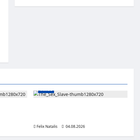
Viihde
jaan – JoKP-
Oma kumppani myi viiden lapsen äitiä
in
seksiorjaksi – pysäyttävä dokumenttisarja
alkaa HBO Maxilla
Felix Natalis
04.08.2026