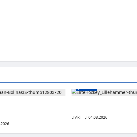
Jääkiekko
jatkaa uraansa Ruotsissa –
Santeri Hartikainen siirtyy Nor
aja lainalle Bollnäs IS:n
hyökkääjä Lillehammerin riveih
Vixi
04.08.2026
.2026