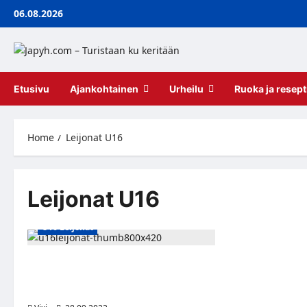
Skip
06.08.2026
to
content
Etusivu
Ajankohtainen
Urheilu
Ruoka ja resept
Home
Leijonat U16
Leijonat U16
U16 Leijonat
Porin Ässien kehitysvalmentaja Hannes
Hyvönen U16 maajoukkueen
valmennusryhmään