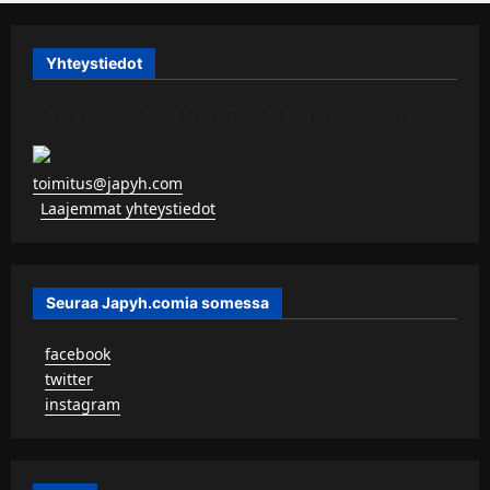
Yhteystiedot
JAPYH.COM – TURISTAAN KU KERITÄÄN
toimitus@japyh.com
▹
Laajemmat yhteystiedot
Seuraa Japyh.comia somessa
▹
facebook
▹
twitter
▹
instagram