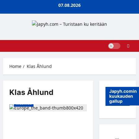
Skip
07.08.2026
to
content
Home
Klas Åhlund
Klas Åhlund
Japyh.comin
kuukauden
gallup
Musiikki
Ruotsalaisrockyhtye Europe
julkistivat singlekappaleen
Hold
Your Head Up
40-vuotisjuhlan
kunniaksi