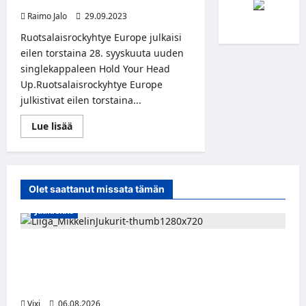
Raimo Jalo
29.09.2023
Ruotsalaisrockyhtye Europe julkaisi
eilen torstaina 28. syyskuuta uuden
singlekappaleen Hold Your Head
Up.Ruotsalaisrockyhtye Europe
julkistivat eilen torstaina...
Read
Lue lisää
more
about
Ruotsalaisrockyhtye
Europe
julkistivat
singlekappaleen
Olet saattanut missata tämän
<i>Hold
Your
Jääkiekko
Head
Up</i>
40-
vuotisjuhlan
Alex Lintuniemi vahvistaa Jukurien
kunniaksi
puolustusta – kokenut puolustaja palaa
Liigaan
Vixi
06.08.2026