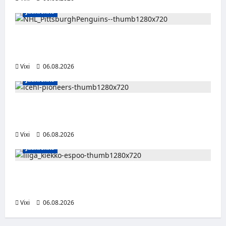
Jääkiekko
Ville Koivuselle jättisopimus Pittsburghiin –
kahdeksan vuotta ja 32 miljoonaa dollaria
Vixi
06.08.2026
Jääkiekko
Jesse Seppälä siirtyy Itävaltaan – Pioneers
Vorarlbergin suomalaisryhmä kasvaa
Vixi
06.08.2026
Jääkiekko
Ruotsalaishyökkääjä Linus Öberg siirtyy
Kiekko-Espooseen
Vixi
06.08.2026