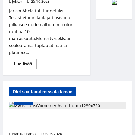
Jokkeri
25.10.2023
Jarkko Ahola tuli tunnetuksi
Teräsbetonin laulaja-basistina
julkaisee uuden albumin Joulun
rauhaa 10.
marraskuuta.Menestyksekkään
soolouransa tuplaplatinaa ja
platinaa...
Read
Lue lisää
more
about
Jarkko
Ahola
julkaisee
uuden
Olet saattanut missata tämän
joulualbumin
<i>Joulun
Musiikki
rauhaa</i>
Myrtsi sanoo uudella singlellään viimeisen
sanan – matka kohti debyyttialbumia jatkuu
Ivan Rauramo
08.08.2026