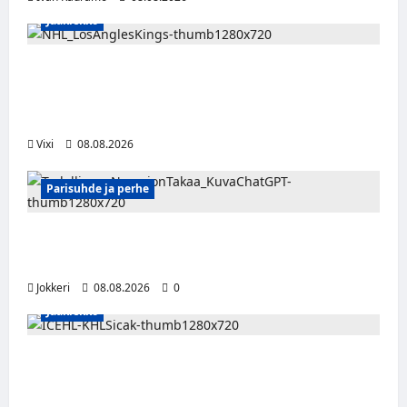
Jääkiekko
Anže Kopitar saa kuninkaallisen
kunnianosoituksen – numero 11 kattoon ja
patsas areenan eteen
Vixi
08.08.2026
Parisuhde ja perhe
Viisi merkkiä, että kumppani ei ehkä ole
täysin rehellinen
Jokkeri
08.08.2026
0
Jääkiekko
Suomalaislaituri Toivo Laaksonen jatkaa
uraansa Kroatiassa – KHL Sisak nappasi