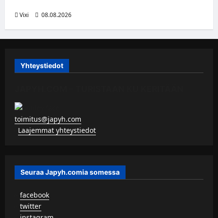
tehokkaan hyökkääjän
Vixi
08.08.2026
Yhteystiedot
JAPYH.COM – TURISTAAN KU KERITÄÄN
toimitus@japyh.com
▹
Laajemmat yhteystiedot
Seuraa Japyh.comia somessa
▹
facebook
▹
twitter
▹
instagram