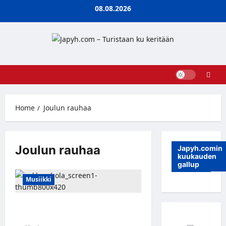
Skip
08.08.2026
to
content
Home
Joulun rauhaa
Joulun rauhaa
Japyh.comin
kuukauden
gallup
Musiikki
Jarkko Ahola julkaisee uuden
joulualbumin
Joulun rauhaa