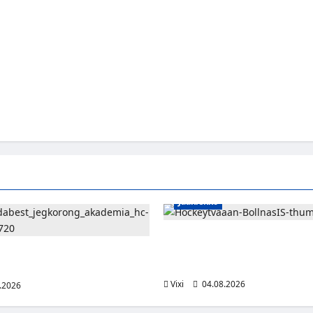
Jääkiekko
Severi Väre jatkaa uraansa Ruot
kuuropuolustaja lainalle Bollnä
ispuolustaja Niklas
riveihin
Unkarin Erste Ligaan
Vixi
04.08.2026
.2026