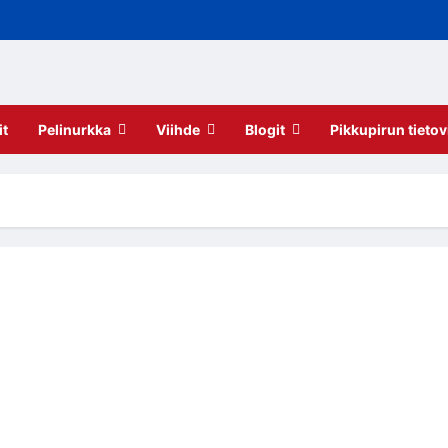
it
Pelinurkka
Viihde
Blogit
Pikkupirun tietov