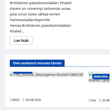
Brittiläinen pääoikomislääkäri Khaled
Kasem on nimennyt seitsemän asiaa,
joita sinun tulee välttää ennen
hammaslääkärikäynnille
menoa.Brittiläinen pääoikomislääkäri
Khaled...
Read
Lue lisää
more
about
Hammaslääkäri
varoittaa:
Älä
tee
Olet saattanut missata tämän
näitä
viittä
Pelinurkka
asiaa
ennen
Jääkiekko
vastaanottoa
Taktista The Division Resurgence -
toimintapeliä voi nyt pelata ilmaiseksi
Pieksämäkelä
tietokoneella
Karjalainen 
MI03
06.08.2026
Vixi
05.08