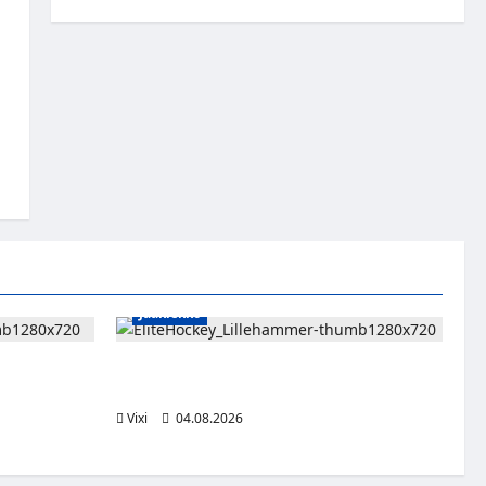
Jääkiekko
sissa –
Santeri Hartikainen siirtyy Norjaan – JoKP-
s IS:n
hyökkääjä Lillehammerin riveihin
Vixi
04.08.2026