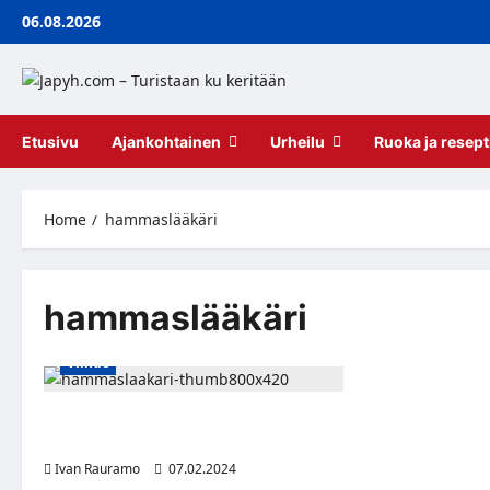
Skip
06.08.2026
to
content
Etusivu
Ajankohtainen
Urheilu
Ruoka ja resept
Home
hammaslääkäri
hammaslääkäri
Viihde
Hammaslääkäri varoittaa: Älä tee näitä
viittä asiaa ennen vastaanottoa
Ivan Rauramo
07.02.2024