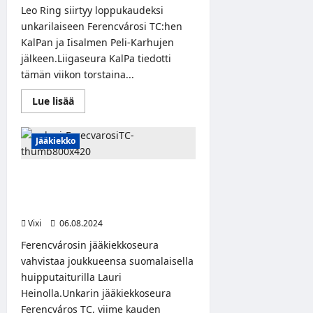
tehoja
Leo Ring siirtyy loppukaudeksi
ja
unkarilaiseen Ferencvárosi TC:hen
tunnetta
KalPan ja Iisalmen Peli-Karhujen
jälkeen.Liigaseura KalPa tiedotti
tämän viikon torstaina...
Read
Lue lisää
more
about
Leo
Ring
Jääkiekko
jatkaa
uraansa
Unkarissa
Unkarilaisseura Ferencváros TC
Ferencvárosi
TC:n
vahvistaa rivejään suomalaisella
riveissä
huipputaiturilla
Vixi
06.08.2024
Ferencvárosin jääkiekkoseura
vahvistaa joukkueensa suomalaisella
huipputaiturilla Lauri
Heinolla.Unkarin jääkiekkoseura
Ferencváros TC, viime kauden