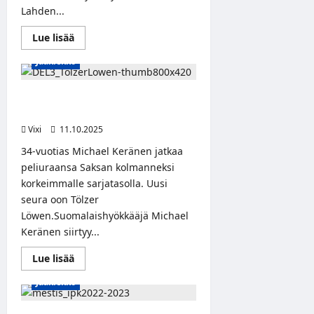
Lahden...
Read
Lue lisää
more
about
Jääkiekko
Lauri
Heino
palaa
Joensuuhun
Michael Keränen siirtyy Saksaan –
–
ura jatkuu Tölzer Löwenissä
kokenut
hyökkääjä
Vixi
11.10.2025
vahvistaa
Kiekko-
34-vuotias Michael Keränen jatkaa
Poikia
peliuraansa Saksan kolmanneksi
korkeimmalle sarjatasolla. Uusi
seura oon Tölzer
Löwen.Suomalaishyökkääjä Michael
Keränen siirtyy...
Read
Lue lisää
more
about
Jääkiekko
Michael
Keränen
siirtyy