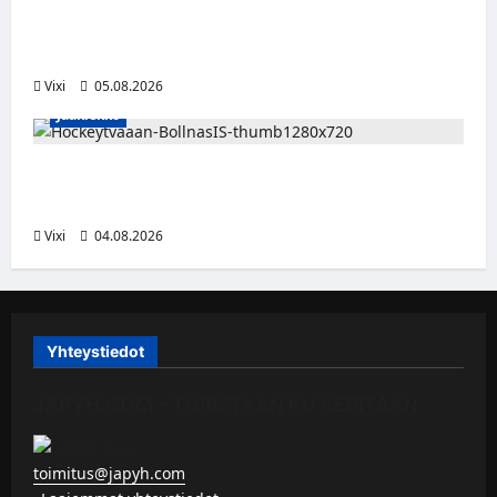
Pieksämäkeläispuolustaja Niklas Karjalainen
Unkarin Erste Ligaan
Vixi
05.08.2026
Jääkiekko
Severi Väre jatkaa uraansa Ruotsissa –
kuuropuolustaja lainalle Bollnäs IS:n riveihin
Vixi
04.08.2026
Yhteystiedot
JAPYH.COM – TURISTAAN KU KERITÄÄN
toimitus@japyh.com