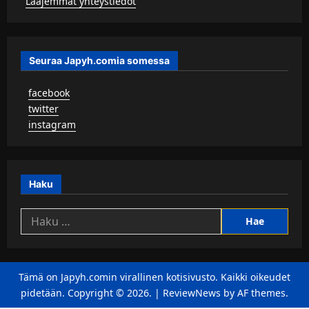
▹
Laajemmat yhteystiedot
Seuraa Japyh.comia somessa
▹
facebook
▹
twitter
▹
instagram
Haku
Haku:
Tämä on Japyh.comin virallinen kotisivusto. Kaikki oikeudet
pidetään. Copyright © 2026.
|
ReviewNews
by AF themes.