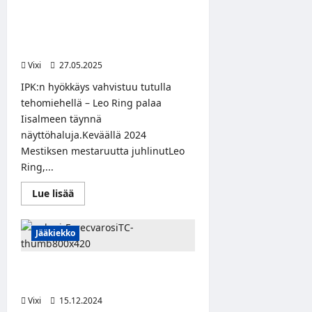
Saksaan
Leo Ring palaa IPK:n riveihin –
–
paluumuuttaja tuo mestaruutta
ura
jatkuu
janoavaan joukkueeseen tehoja ja
Tölzer
tunnetta
Löwenissä
Vixi
27.05.2025
IPK:n hyökkäys vahvistuu tutulla
tehomiehellä – Leo Ring palaa
Iisalmeen täynnä
näyttöhaluja.Keväällä 2024
Mestiksen mestaruutta juhlinutLeo
Ring,...
Read
Lue lisää
more
about
Leo
Ring
Jääkiekko
palaa
IPK:n riveihin
–
Leo Ring jatkaa uraansa Unkarissa
paluumuuttaja
tuo
Ferencvárosi TC:n riveissä
mestaruutta
janoavaan
Vixi
15.12.2024
joukkueeseen