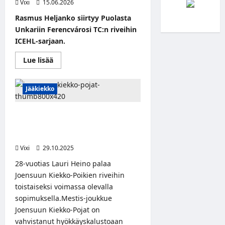
Vixi
15.06.2026
Rasmus Heljanko siirtyy Puolasta
Unkariin Ferencvárosi TC:n riveihin
ICEHL-sarjaan.
Read
Lue lisää
more
about
Rasmus
Heljanko
Jääkiekko
siirtyy
Unkariin
–
Lauri Heino palaa Joensuuhun –
uusi
seura
kokenut hyökkääjä vahvistaa
löytyy
Kiekko-Poikia
ICEHL-
sarjasta
Vixi
29.10.2025
28-vuotias Lauri Heino palaa
Joensuun Kiekko-Poikien riveihin
toistaiseksi voimassa olevalla
sopimuksella.Mestis-joukkue
Joensuun Kiekko-Pojat on
vahvistanut hyökkäyskalustoaan