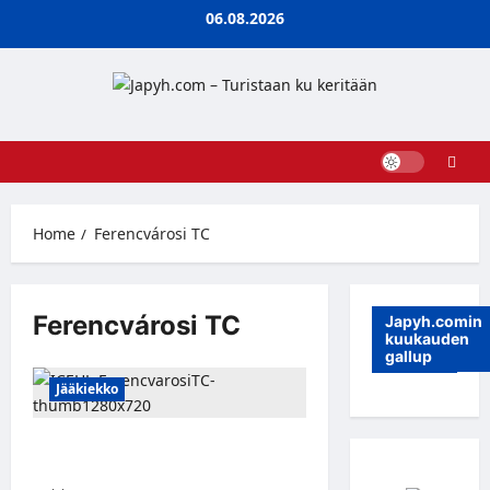
Skip
06.08.2026
to
content
Home
Ferencvárosi TC
Ferencvárosi TC
Japyh.comin
kuukauden
gallup
Jääkiekko
Rasmus Heljanko siirtyy Unkariin –
uusi seura löytyy ICEHL-sarjasta