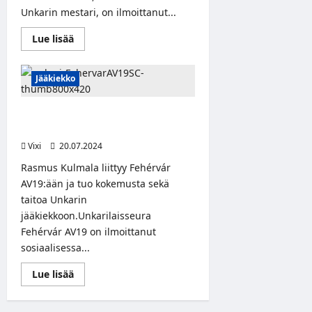
Unkarin mestari, on ilmoittanut...
Read
Lue lisää
more
about
Unkarilaisseura
Ferencváros
Jääkiekko
TC
vahvistaa
rivejään
Rasmus Kulmala siirtyy Fehérvár
suomalaisella
huipputaiturilla
AV19 -joukkueeseen
Vixi
20.07.2024
Rasmus Kulmala liittyy Fehérvár
AV19:ään ja tuo kokemusta sekä
taitoa Unkarin
jääkiekkoon.Unkarilaisseura
Fehérvár AV19 on ilmoittanut
sosiaalisessa...
Read
Lue lisää
more
about
Rasmus