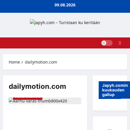
Skip
09.08.2026
to
content
Home
dailymotion.com
dailymotion.com
Japyh.comin
kuukauden
gallup
Hullu maailma
Karhu astuu lähikauppaan, varastaa
karkkia ja poistuu suurimmalla
mahdollisella rauhallisuudella –
katso video