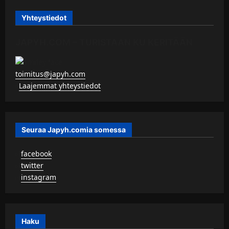
Yhteystiedot
JAPYH.COM – TURISTAAN KU KERITÄÄN
toimitus@japyh.com
▹
Laajemmat yhteystiedot
Seuraa Japyh.comia somessa
▹
facebook
▹
twitter
▹
instagram
Haku