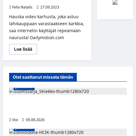
Felix Natalis
27.09.2023
Hauska video karhusta, joka astuu
lähikauppaan varastaakseen karkkia,
saa internetin käyttäjät repeämään
naurusta! Dailymotion.com
Read
Lue lisää
more
about
Karhu
astuu
lähikauppaan,
varastaa
Olet saattanut missata tämän
karkkia
ja
Jääkiekko
poistuu
suurimmalla
mahdollisella
rauhallisuudella
Leevi Kinnunen vahvistaa S-Kiekkoa –
–
katso
hyökkääjä siirtyy Seinäjoelle Laser HT:stä
video
Vixi
09.08.2026
Jääkiekko