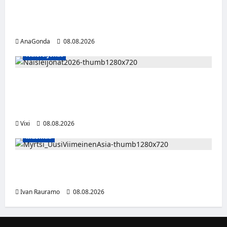
Miikka Ranki jatkaa HCIK:ssa – puolustajalle
kolmas kausi Kaarinassa
AnaGonda
08.08.2026
Naisleijonat
Naisleijonat Sveitsin WEHT-turnaukseen
tällä joukkueella – ottelut näkyvät HBO
Maxilla ja TV5:llä
Vixi
08.08.2026
Musiikki
Myrtsi sanoo uudella singlellään viimeisen
sanan – matka kohti debyyttialbumia jatkuu
Ivan Rauramo
08.08.2026