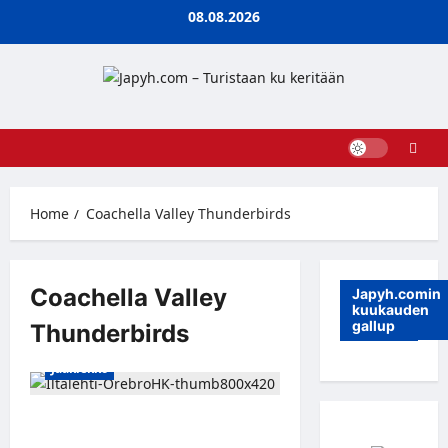
Skip
08.08.2026
to
content
Home
Coachella Valley Thunderbirds
Coachella Valley
Japyh.comin
kuukauden
gallup
Thunderbirds
Jääkiekko
Iltalehti: Peetro Seppälä siirtyy
SHL:ään Örebrohon