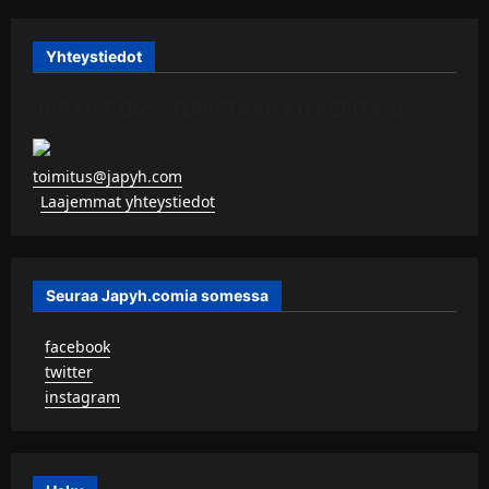
Yhteystiedot
JAPYH.COM – TURISTAAN KU KERITÄÄN
toimitus@japyh.com
▹
Laajemmat yhteystiedot
Seuraa Japyh.comia somessa
▹
facebook
▹
twitter
▹
instagram