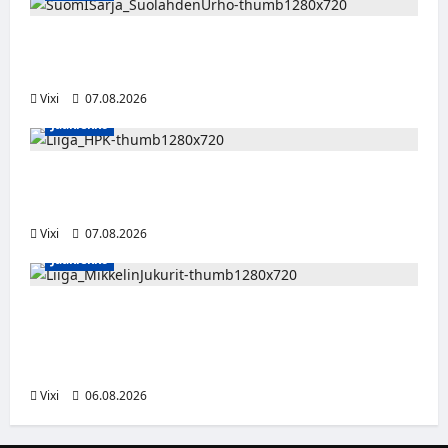
FPS:n keskushyökkääjä Martti Mäkinen
siirtyy Suolahden Urhoon
Vixi
07.08.2026
Jääkiekko
Viljami Jokirinne jatkaa HPK:ssa kevääseen
2028
Vixi
07.08.2026
Jääkiekko
Alex Lintuniemi vahvistaa Jukurien
puolustusta – kokenut puolustaja palaa
Liigaan
Vixi
06.08.2026