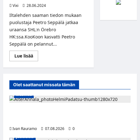
Vixi
28.06.2024
Iltalehden saaman tiedon mukaan
puolustaja Peetro Seppälä jatkaa
uraansa SHL:n Örebro
HK:ssa.KooKoon kasvatti Peetro
Seppälä on pelannut...
Read
Lue lisää
more
about
Iltalehti:
Peetro
Seppälä
siirtyy
Olet saattanut missata tämän
SHL:ään
Örebrohon
Musiikki
Alter Annala julkaisi Kultapoika-singlen –
Alert!-albumi ilmestyy elokuussa
Ivan Rauramo
07.08.2026
0
Jääkiekko