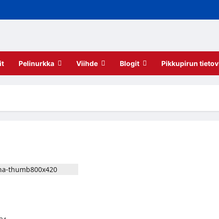
it
Pelinurkka
Viihde
Blogit
Pikkupirun tietov
 BattleCore Arena
lista toimintapelaamista