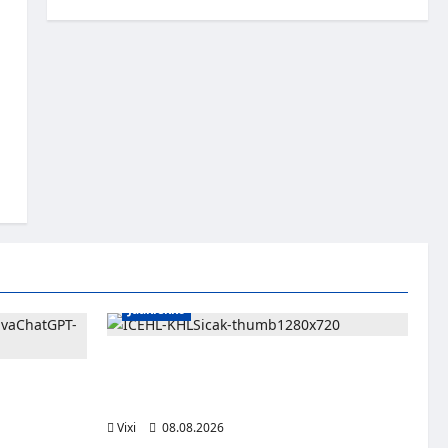
Jääkiekko
Suomalaislaituri Toivo Laaksonen jatkaa
uraansa Kroatiassa – KHL Sisak nappasi
 ehkä ole
tehokkaan hyökkääjän
Vixi
08.08.2026