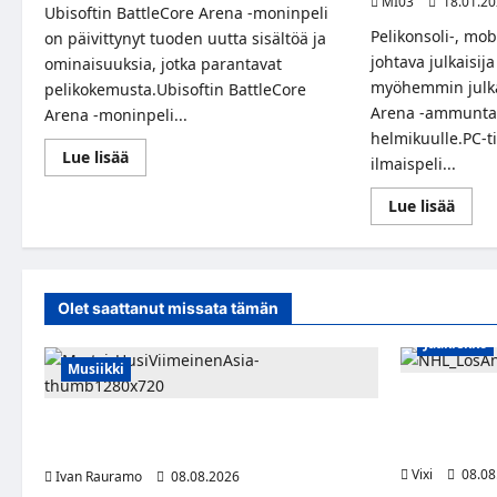
MI03
18.01.2
Ubisoftin BattleCore Arena -moninpeli
Pelikonsoli-, mobi
on päivittynyt tuoden uutta sisältöä ja
johtava julkaisija
ominaisuuksia, jotka parantavat
myöhemmin julka
pelikokemusta.Ubisoftin BattleCore
Arena -ammuntap
Arena -moninpeli...
helmikuulle.PC-ti
Read
Lue lisää
ilmaispeli...
more
about
BattleCore
Read
Lue lisää
Arena
more
päivittyy
abou
merkittävillä
Ubiso
uudistuksilla
tulev
Battl
Aren
Olet saattanut missata tämän
tarjo
kilpai
Jääkiekko
toimi
ilmai
Musiikki
Anže Kopitar
kunnianosoit
Myrtsi sanoo uudella singlellään viimeisen
patsas aree
sanan – matka kohti debyyttialbumia jatkuu
Vixi
08.08
Ivan Rauramo
08.08.2026