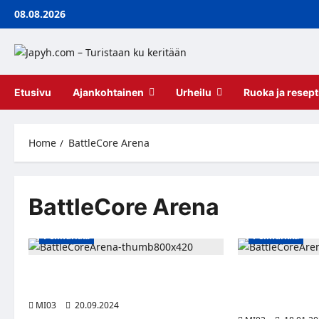
Skip
08.08.2026
to
content
Etusivu
Ajankohtainen
Urheilu
Ruoka ja resept
Home
BattleCore Arena
BattleCore Arena
Pelinurkka
Pelinurkka
BattleCore Arena päivittyy merkittävillä
Ubisoftin tuleva
uudistuksilla
tarjoaa kilpailul
ilmaiseksi
MI03
20.09.2024