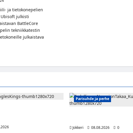
024
ili- ja tietokonepelien
 Ubisoft julkisti
istavan BattleCore
elin tekniikkatestin
etokoneille julkaistava
t
ftin
a
eCore
a
aa
lullista
ntapelaamista
seksi
Parisuhde ja perhe
 saa kuninkaallisen
uksen – numero 11 kattoon ja
Viisi merkkiä, että kumppani ei
nan eteen
täysin rehellinen
.2026
Jokkeri
08.08.2026
0