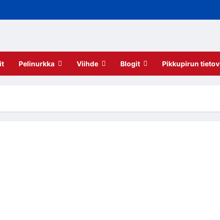
it
Pelinurkka
Viihde
Blogit
Pikkupirun tietov