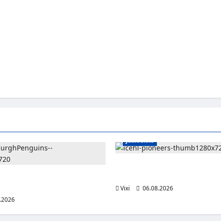
Jääkiekko
Jesse Seppälä siirtyy Itävaltaa
Vorarlbergin suomalaisryhmä 
lle jättisopimus Pittsburghiin –
otta ja 32 miljoonaa dollaria
Vixi
06.08.2026
.2026