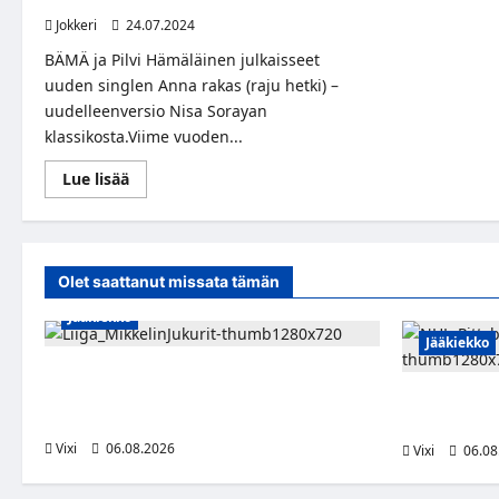
Jokkeri
24.07.2024
BÄMÄ ja Pilvi Hämäläinen julkaisseet
uuden singlen Anna rakas (raju hetki) –
uudelleenversio Nisa Sorayan
klassikosta.Viime vuoden...
Read
Lue lisää
more
about
BÄMÄ
JA
Pilvi
Hämäläinen
Olet saattanut missata tämän
yhdistävät
voimansa:
Jääkiekko
Uusi
singlekappale
Jääkiekko
<i>Anna
rakas
Alex Lintuniemi vahvistaa Jukurien
(raju
hetki)
puolustusta – kokenut puolustaja palaa
Ville Koivuse
</i>
Liigaan
kahdeksan vu
–
moderni
Vixi
06.08.2026
Vixi
06.08
versio
Nisa
Sorayan