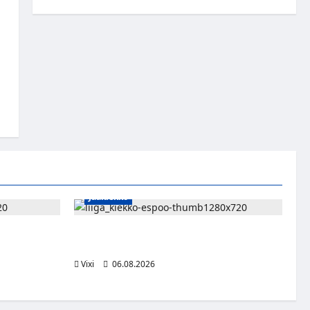
Jääkiekko
n – Pioneers
Ruotsalaishyökkääjä Linus Öberg siirtyy
kasvaa
Kiekko-Espooseen
Vixi
06.08.2026