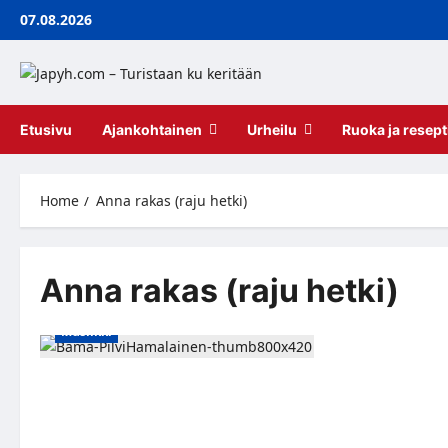
Skip
07.08.2026
to
content
Etusivu
Ajankohtainen
Urheilu
Ruoka ja resept
Home
Anna rakas (raju hetki)
Anna rakas (raju hetki)
Musiikki
BÄMÄ JA Pilvi Hämäläinen yhdistävät
voimansa: Uusi singlekappale
Anna
rakas (raju hetki)
– moderni versio Nisa
Sorayan klassikosta