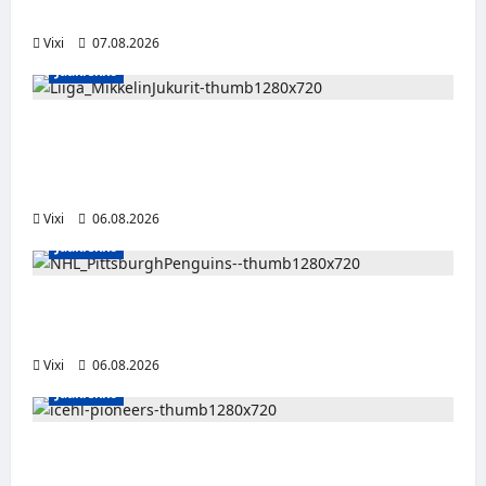
2028
Vixi
07.08.2026
Jääkiekko
Alex Lintuniemi vahvistaa Jukurien
puolustusta – kokenut puolustaja palaa
Liigaan
Vixi
06.08.2026
Jääkiekko
Ville Koivuselle jättisopimus Pittsburghiin –
kahdeksan vuotta ja 32 miljoonaa dollaria
Vixi
06.08.2026
Jääkiekko
Jesse Seppälä siirtyy Itävaltaan – Pioneers
Vorarlbergin suomalaisryhmä kasvaa