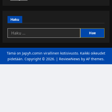
Haku
Haku:
Tämä on Japyh.comin virallinen kotisivusto. Kaikki oikeudet
pidetään. Copyright © 2026.
|
ReviewNews
by AF themes.