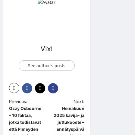
Vixi
See author's posts
P
Previous:
Next:
Ozzy Osbourne
Heinäkuun
o
– 10 faktaa,
2025 kävijä- ja
s
jotka todistavat
juttukooste –
t
että Pimeyden
ennätyspäivä