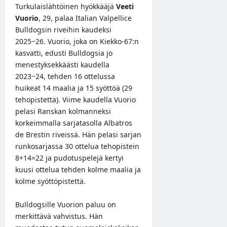
Turkulaislähtöinen hyökkääjä
Veeti
Vuorio
, 29, palaa Italian Valpellice
Bulldogsin riveihin kaudeksi
2025−26. Vuorio, joka on Kiekko-67:n
kasvatti, edusti Bulldogsia jo
menestyksekkäästi kaudella
2023−24, tehden 16 ottelussa
huikeat 14 maalia ja 15 syöttöä (29
tehopistettä). Viime kaudella Vuorio
pelasi Ranskan kolmanneksi
korkeimmalla sarjatasolla Albatros
de Brestin riveissä. Hän pelasi sarjan
runkosarjassa 30 ottelua tehopistein
8+14=22 ja pudotuspelejä kertyi
kuusi ottelua tehden kolme maalia ja
kolme syöttöpistettä.
Bulldogsille Vuorion paluu on
merkittävä vahvistus. Hän