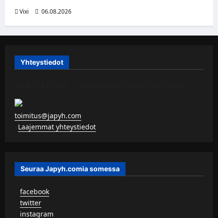
Vixi
06.08.2026
Yhteystiedot
JAPYH.COM – TURISTAAN KU KERITÄÄN
toimitus@japyh.com
▹
Laajemmat yhteystiedot
Seuraa Japyh.comia somessa
▹
facebook
▹
twitter
▹
instagram