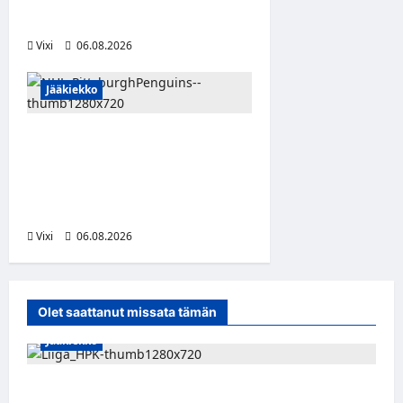
Liigaan
Vixi
06.08.2026
Jääkiekko
Ville Koivuselle jättisopimus
Pittsburghiin – kahdeksan
vuotta ja 32 miljoonaa
dollaria
Vixi
06.08.2026
Olet saattanut missata tämän
Jääkiekko
Viljami Jokirinne jatkaa HPK:ssa kevääseen