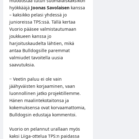
muodostaa tutun suomalaiskaksikon
hyökkääjä
Joonas Savolaisen
kanssa
– kaksikko pelasi yhdessä jo
junioreissa TPS:ssä. Tällä kertaa
Vuorio pääsee valmistautumaan
joukkueen kanssa jo
harjoituskaudelta lähtien, mikä
antaa Bulldogsille paremmat
valmiudet tavoitella uusia
saavutuksia.
− Veetin paluu ei ole vain
jäähyväisten korjaaminen, vaan
luonnollinen jatko projektillemme.
Hänen maalintekotaitonsa ja
kokemuksensa ovat korvaamattomia,
Bulldogsin edustaja kommentoi.
Vuorio on pelannut urallaan myös
kaksi Liiga-ottelua TPS:n paidassa