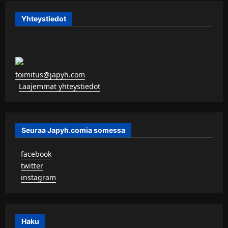
Yhteystiedot
JAPYH.COM – TURISTAAN KU KERITÄÄN
toimitus@japyh.com
▹
Laajemmat yhteystiedot
Seuraa Japyh.comia somessa
▹
facebook
▹
twitter
▹
instagram
Haku