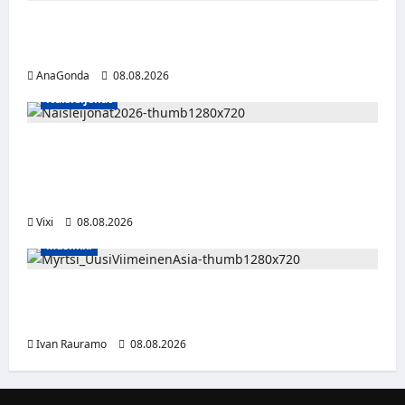
Miikka Ranki jatkaa HCIK:ssa – puolustajalle
kolmas kausi Kaarinassa
AnaGonda
08.08.2026
Naisleijonat
Naisleijonat Sveitsin WEHT-turnaukseen
tällä joukkueella – ottelut näkyvät HBO
Maxilla ja TV5:llä
Vixi
08.08.2026
Musiikki
Myrtsi sanoo uudella singlellään viimeisen
sanan – matka kohti debyyttialbumia jatkuu
Ivan Rauramo
08.08.2026