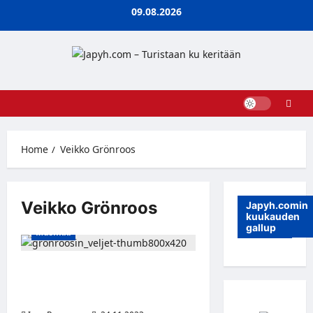
Skip
09.08.2026
to
content
Home
Veikko Grönroos
Veikko Grönroos
Japyh.comin
kuukauden
gallup
Musiikki
Grönroosin Veljiltä joulubiisi:
”Leppoisuus on meille joulussa
pyhin asia”