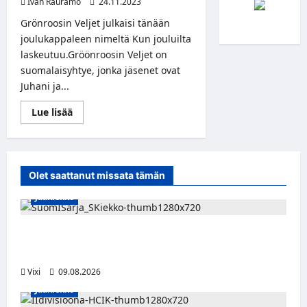
Ivan Rauramo
24.11.2023
Grönroosin Veljet julkaisi tänään
joulukappaleen nimeltä Kun jouluilta
laskeutuu.Gröönroosin Veljet on
suomalaisyhtye, jonka jäsenet ovat
Juhani ja...
Read
Lue lisää
more
about
Grönroosin
Veljiltä
joulubiisi:
”Leppoisuus
Olet saattanut missata tämän
on
meille
Jääkiekko
joulussa
pyhin
asia”
Leevi Kinnunen vahvistaa S-Kiekkoa –
hyökkääjä siirtyy Seinäjoelle Laser HT:stä
Vixi
09.08.2026
Jääkiekko