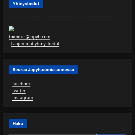
Yhteystiedot
JAPYH.COM – TURISTAAN KU KERITÄÄN
toimitus@japyh.com
▹
Laajemmat yhteystiedot
Seuraa Japyh.comia somessa
▹
facebook
▹
twitter
▹
instagram
Haku