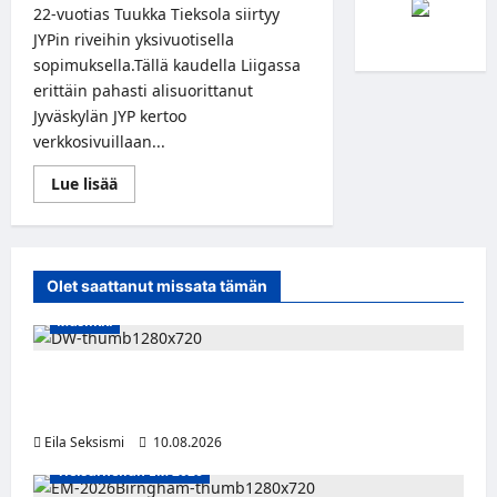
22-vuotias Tuukka Tieksola siirtyy
JYPin riveihin yksivuotisella
sopimuksella.Tällä kaudella Liigassa
erittäin pahasti alisuorittanut
Jyväskylän JYP kertoo
verkkosivuillaan...
Read
Lue lisää
more
about
JYP
hankki
nuoren
hyökkääjätaiturin
Olet saattanut missata tämän
Lukosta
Musiikki
Dw julkaisi uuden Palokunta-singlen –
kolmas studioalbumi valmistelussa
Eila Seksismi
10.08.2026
Yleisurheilun EM 2026