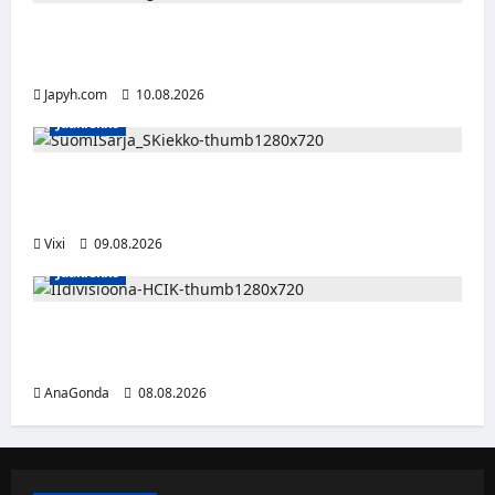
Tänään alkaa yleisurheilun EM-kisat
Birminghamissa
Japyh.com
10.08.2026
Jääkiekko
Leevi Kinnunen vahvistaa S-Kiekkoa –
hyökkääjä siirtyy Seinäjoelle Laser HT:stä
Vixi
09.08.2026
Jääkiekko
Miikka Ranki jatkaa HCIK:ssa – puolustajalle
kolmas kausi Kaarinassa
AnaGonda
08.08.2026