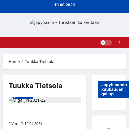
Skip
10.08.2026
to
content
Home
Tuukka Tietsola
Tuukka Tietsola
Japyh.comin
kuukauden
gallup
Jääkiekko
JYP hankki nuoren
hyökkääjätaiturin Lukosta
Vixi
12.04.2024