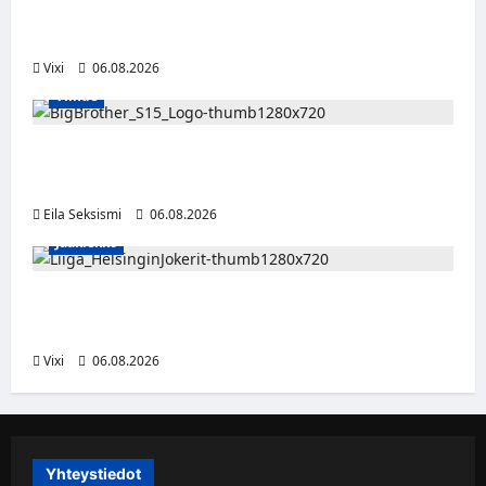
Ruotsalaishyökkääjä Linus Öberg siirtyy
Kiekko-Espooseen
Vixi
06.08.2026
Viihde
Big Brother Suomi palaa MTV3:lle – luvassa
24/7-livestream ja suorat häätölähetykset
Eila Seksismi
06.08.2026
Jääkiekko
Ville Leskinen jättää Jokerit – hyökkääjälle
etsitään uutta seuraa
Vixi
06.08.2026
Yhteystiedot