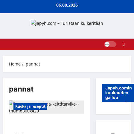
Skip
06.08.2026
to
content
Home
pannat
pannat
Japyh.comin
kuukauden
gallup
Ruoka ja reseptit
10 turhaa keittiötarviketta, jotka on
aika lähettää eläkkeelle