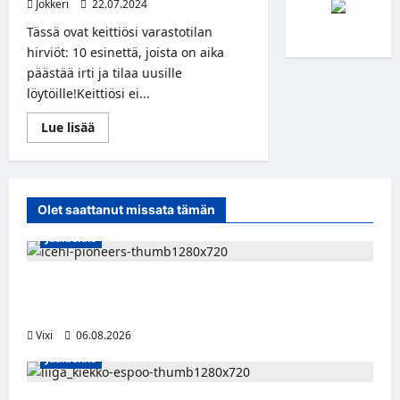
Jokkeri
22.07.2024
Tässä ovat keittiösi varastotilan
hirviöt: 10 esinettä, joista on aika
päästää irti ja tilaa uusille
löytöille!Keittiösi ei...
Read
Lue lisää
more
about
10
turhaa
keittiötarviketta,
jotka
Olet saattanut missata tämän
on
aika
Jääkiekko
lähettää
eläkkeelle
Jesse Seppälä siirtyy Itävaltaan – Pioneers
Vorarlbergin suomalaisryhmä kasvaa
Vixi
06.08.2026
Jääkiekko