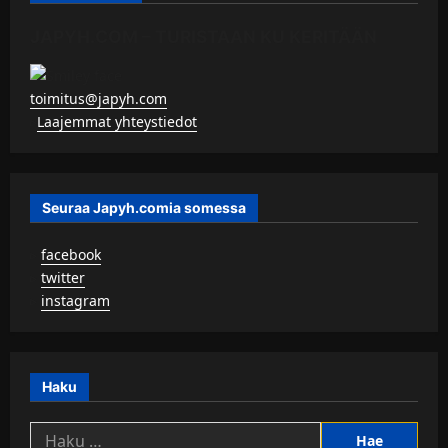
JAPYH.COM – TURISTAAN KU KERITÄÄN
toimitus@japyh.com
▹
Laajemmat yhteystiedot
Seuraa Japyh.comia somessa
▹
facebook
▹
twitter
▹
instagram
Haku
Haku: