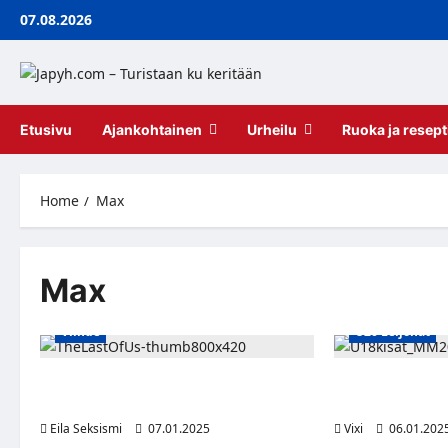
Skip
07.08.2026
to
content
Etusivu
Ajankohtainen
Urheilu
Ruoka ja resept
Home
Max
Max
Viihde
U20 Leijonat
HBO-draamasarja The Last of Us jatkuu
Nuoret Leijonat
huhtikuussa
Yhdysvalloille
Eila Seksismi
07.01.2025
Vixi
06.01.202