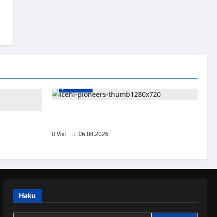
Jääkiekko
Jesse Seppälä siirtyy Itävaltaan – Pioneers
Vorarlbergin suomalaisryhmä kasvaa
ttsburghiin –
aa dollaria
Vixi
06.08.2026
Haku