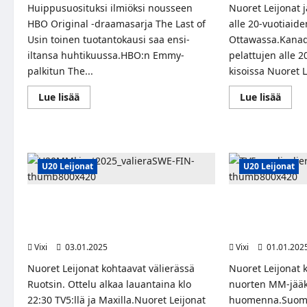
Huippusuosituksi ilmiöksi nousseen
Nuoret Leijonat j
HBO Original -draamasarja The Last of
alle 20-vuotiai
Usin toinen tuotantokausi saa ensi-
Ottawassa.Kana
iltansa huhtikuussa.HBO:n Emmy-
pelattujen alle 
palkitun The...
kisoissa Nuoret L
Read
Read
Lue lisää
Lue lisää
more
more
about
abou
HBO-
Nuor
draamasarja
Leijo
The
hävis
Last
MM-
of
loppu
U20 Leijonat
U20 Leijonat
Us
Yhdys
jatkuu
huhtikuussa
Nuoret Leijonat taistelee paikasta
Nuoret Leijonat 
finaaliin Ruotsia vastaan – katso välierä
MM-puolivälier
TV5:ltä!
torstaina
Vixi
03.01.2025
Vixi
01.01.202
Nuoret Leijonat kohtaavat välierässä
Nuoret Leijonat 
Ruotsin. Ottelu alkaa lauantaina klo
nuorten MM-jääk
22:30 TV5:llä ja Maxilla.Nuoret Leijonat
huomenna.Suomen