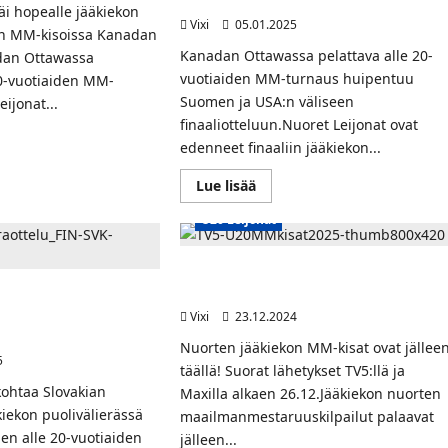
varhain maanantaiaamuna kello 02:30
äi hopealle jääkiekon
Vixi
05.01.2025
den MM-kisoissa Kanadan
Kanadan Ottawassa pelattava alle 20-
dan Ottawassa
vuotiaiden MM-turnaus huipentuu
20-vuotiaiden MM-
Suomen ja USA:n väliseen
eijonat...
finaaliotteluun.Nuoret Leijonat ovat
edenneet finaaliin jääkiekon...
t
et
Read
Lue lisää
nat
more
i
about
U20 Leijonat
Nuoret
ottelun
Leijonat
valloille
kohtaa
MM-
U20 MM-kisat jälleen TV5:llä ja Maxilla 
finaalissa
Jarmo Kekäläinen asiantuntijana
kohtaavat Slovakian
USA:n
–
ässä huomenna
Vixi
23.12.2024
Lähetys
TV5:llä
Nuorten jääkiekon MM-kisat ovat jällee
ja
5
Max:lla
täällä! Suorat lähetykset TV5:llä ja
varhain
kohtaa Slovakian
Maxilla alkaen 26.12.Jääkiekon nuorten
maanantaiaamuna
kello
iekon puolivälierässä
maailmanmestaruuskilpailut palaavat
02:30
 alle 20-vuotiaiden
jälleen...