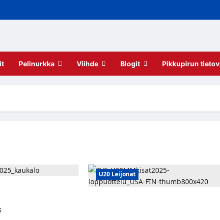
it
Pelinurkka
Viihde
Blogit
Pikkupirun tietov
U20 Leijonat
 hävisi MM-loppuottelun
Nuoret Leijonat kohtaa MM-finaalissa
USA:n – Lähetys TV5:llä ja Max:lla
5