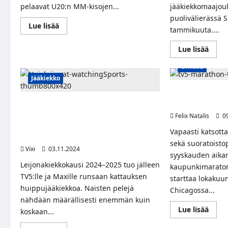
pelaavat U20:n MM-kisojen...
jääkiekkomaajou
puolivälierässä S
Read
Lue lisää
tammikuuta....
more
about
Nuoret
Read
Lue lisää
Leijonat
more
taistelee
abou
Urheilu
paikasta
Nuor
finaaliin
Leijo
Jääkiekko
Ruotsia
koht
vastaan
Slova
Chicago käynnis
–
MM-
katso
lokakuuta TV5:llä
Leijonakausi starttaa toden teolla
puoli
välierä
huom
marraskuussa – Warner Bros.
Felix Natalis
09
TV5:ltä!
torst
Discoverylla ennennäkemätön satsaus
Vapaasti katsott
naisten EHT-kiekkoon
sekä suoratoisto
Vixi
03.11.2024
syyskauden aika
Leijonakiekkokausi 2024–2025 tuo jälleen
kaupunkimaraton
TV5:lle ja Maxille runsaan kattauksen
starttaa lokakuun
huippujääkiekkoa. Naisten pelejä
Chicagossa...
nähdään määrällisesti enemmän kuin
Read
Lue lisää
koskaan...
more
abou