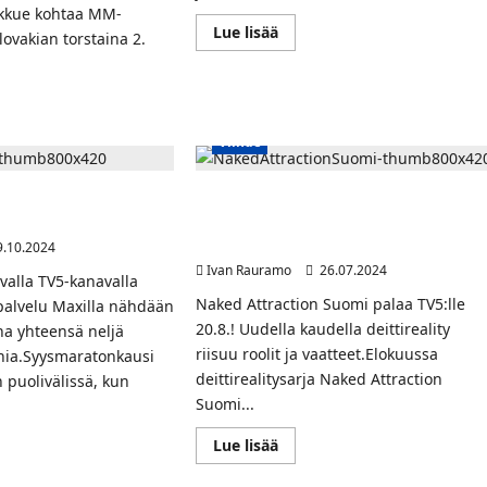
kkue kohtaa MM-
Read
Lue lisää
lovakian torstaina 2.
more
about
U20
MM-
kisat
jälleen
t
TV5:llä
Viihde
et
ja
nat
Maxilla
aavat
–
kian
Jarmo
tää syysmaratonit 13.
Hittireality Naked Attraction Suomi
Kekäläinen
 ja Maxilla
palaa TV5:lle ja Max-
välierässä
asiantuntijana
enna
suoratoistopalveluun!
.10.2024
aina
Ivan Rauramo
26.07.2024
avalla TV5-kanavalla
Naked Attraction Suomi palaa TV5:lle
palvelu Maxilla nähdään
20.8.! Uudella kaudella deittireality
na yhteensä neljä
riisuu roolit ja vaatteet.Elokuussa
ia.Syysmaratonkausi
deittirealitysarja Naked Attraction
 puolivälissä, kun
Suomi...
Read
Lue lisää
more
about
t