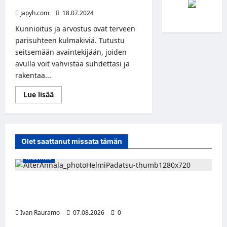
onnelliseen suhteeseen
Japyh.com
18.07.2024
Kunnioitus ja arvostus ovat terveen
parisuhteen kulmakiviä. Tutustu
seitsemään avaintekijään, joiden
avulla voit vahvistaa suhdettasi ja
rakentaa...
Read
Lue lisää
more
about
Näin
kunnioitat
rakasta
kumppaniasi:
Olet saattanut missata tämän
7
avaintekijää
Musiikki
onnelliseen
suhteeseen
Alter Annala julkaisi Kultapoika-singlen –
Alert!-albumi ilmestyy elokuussa
Ivan Rauramo
07.08.2026
0
Jääkiekko