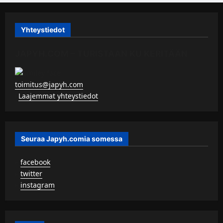
Yhteystiedot
JAPYH.COM – TURISTAAN KU KERITÄÄN
toimitus@japyh.com
▹
Laajemmat yhteystiedot
Seuraa Japyh.comia somessa
▹
facebook
▹
twitter
▹
instagram