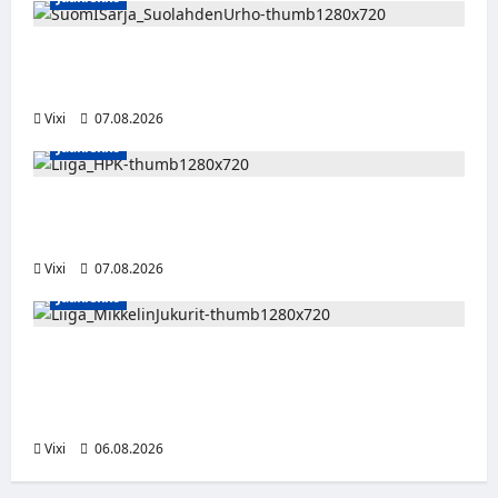
FPS:n keskushyökkääjä Martti Mäkinen
siirtyy Suolahden Urhoon
Vixi
07.08.2026
Jääkiekko
Viljami Jokirinne jatkaa HPK:ssa kevääseen
2028
Vixi
07.08.2026
Jääkiekko
Alex Lintuniemi vahvistaa Jukurien
puolustusta – kokenut puolustaja palaa
Liigaan
Vixi
06.08.2026