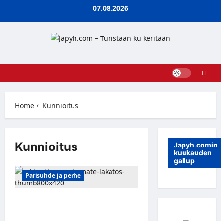
Skip
07.08.2026
to
content
Home
Kunnioitus
Kunnioitus
Japyh.comin
kuukauden
gallup
Parisuhde ja perhe
Näin kunnioitat rakasta
kumppaniasi: 7 avaintekijää