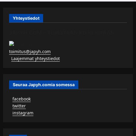
Yhteystiedot
JAPYH.COM – TURISTAAN KU KERITÄÄN
toimitus@japyh.com
▹
Laajemmat yhteystiedot
Seuraa Japyh.comia somessa
▹
facebook
▹
twitter
▹
instagram