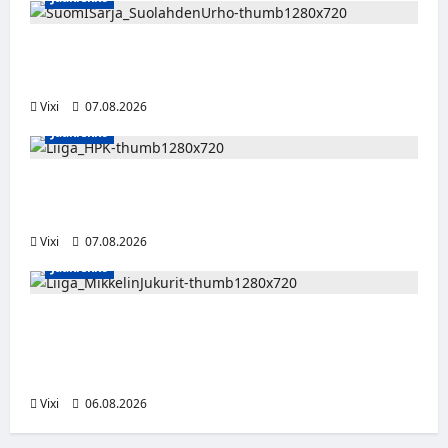
FPS:n keskushyökkääjä Martti Mäkinen
siirtyy Suolahden Urhoon
Vixi
07.08.2026
Jääkiekko
Viljami Jokirinne jatkaa HPK:ssa kevääseen
2028
Vixi
07.08.2026
Jääkiekko
Alex Lintuniemi vahvistaa Jukurien
puolustusta – kokenut puolustaja palaa
Liigaan
Vixi
06.08.2026