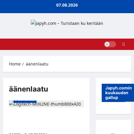
Skip
07.08.2026
to
content
Home
äänenlaatu
äänenlaatu
Japyh.comin
kuukauden
gallup
Pelinurkka
Logitech julkaisi ilmaisen MIXLINE-
ohjelmiston helppoon
audiomiksaukseen