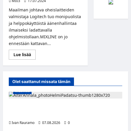
MI03
17.07.2024
Maailman johtava oheislaitteiden
valmistaja Logitech tuo monipuolista
ja helppokäyttöistä äänenhallintaa
ilmaiseksi ladattavalla
ohjelmistollaan.MIXLINE on jo
ennestään kattavan...
Read
Lue lisää
more
about
Logitech
julkaisi
ilmaisen
MIXLINE-
Olet saattanut missata tämän
ohjelmiston
helppoon
Musiikki
audiomiksaukseen
Alter Annala julkaisi Kultapoika-singlen –
Alert!-albumi ilmestyy elokuussa
Ivan Rauramo
07.08.2026
0
Jääkiekko