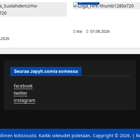
Jääkiekko
Viljami Jokirinne jatkaa HPK:s
2028
shyökkääjä Martti Mäkinen
lahden Urhoon
Vixi
07.08.2026
.2026
Seuraa Japyh.comia somessa
▹
facebook
▹
twitter
▹
instagram
llinen kotisivusto. Kaikki oikeudet pidetään. Copyright © 2026.
|
R