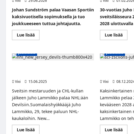
Vixi
29.06.2026
Vixi
07.02.202
Johan Sundström palaa Vaasan Sportiin
30-vuotias Juho
kaksivuotisella sopimuksella ja tuo
sveitsiläisseura
joukkueeseen tuttua johtajuutta.
2028 ulottuvalla
Read
Read
Lue lisää
Lue lisää
more
more
about
abou
Johan
Juho
Sundström
Lamm
Jääkiekko
Jääkiekko
palaa
siirty
Vaasan
Sveits
Sportiin
–
–
pitkä
Juho Lammikko palaa NHL:ään – uusi
Juho Lammikolle
tuttu
sopi
sopimus New Jersey Devilsin kanssa
ZSC Lionsiin
ruotsalaissentteri
ZSC
kaksivuotisella
Lions
Vixi
15.06.2025
Vixi
08.12.202
sopimuksella
kans
vuot
Sveitsin mestaruuden ja CHL-kullan
Kaksinkertainen
2028
jälkeen Juho Lammikko palaa NHL:ään
Lammikko pelaa 
Devilsiin.Suomalaishyökkääjä Juho
kevääseen 2028 a
Lammikko, 29, tekee paluun NHL-
kaksinkertainen
kaukaloihin. New...
Lammikko on tehn
Read
Read
Lue lisää
Lue lisää
more
more