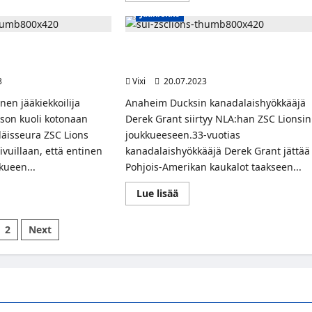
t
about
Jääkiekko
Suomalaispuolustaja
ikolle
Santtu
Kinnunen
osopimus
siirtyy
oilija Morgan
NHL-pelaaja Derek Grantin ura jatkuu
Sveitsiin
uollut
Sveitsin pääsarjassa
iin
ZSC
Lionsin
3
Vixi
20.07.2023
riveihin
nen jääkiekkoilija
Anaheim Ducksin kanadalaishyökkääjä
on kuoli kotonaan
Derek Grant siirtyy NLA:han ZSC Lionsin
iläisseura ZSC Lions
joukkueeseen.33-vuotias
ivuillaan, että entinen
kanadalaishyökkääjä Derek Grant jättää
kueen...
Pohjois-Amerikan kaukalot taakseen...
Read
Lue lisää
more
t
about
in
NHL-
ikkelien
2
Next
pelaaja
oilija
Derek
utus
an
Grantin
elsson
ura
jatkuu
ut
Sveitsin
pääsarjassa