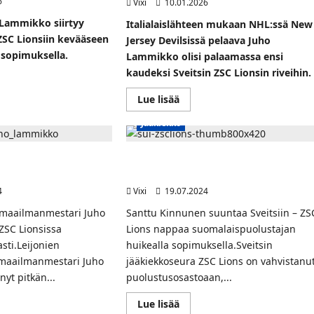
6
Vixi
10.01.2026
 Lammikko siirtyy
Italialaislähteen mukaan NHL:ssä New
 ZSC Lionsiin kevääseen
Jersey Devilsissä pelaava Juho
 sopimuksella.
Lammikko olisi palaamassa ensi
kaudeksi Sveitsin ZSC Lionsin riveihin.
Read
Lue lisää
t
more
about
ikko
Jääkiekko
Heshootshescoores:
y
Juho
iin
Lammikko
matkalla
 pitkä jatkosopimus
Suomalaispuolustaja Santtu Kinnunen
takaisin
mus
siirtyy Sveitsiin ZSC Lionsin riveihin
ZSC
Lionsiin
in
4
Vixi
19.07.2024
sa
een
 maailmanmestari Juho
Santtu Kinnunen suuntaa Sveitsiin – ZS
ZSC Lionsissa
Lions nappaa suomalaispuolustajan
sti.Leijonien
huikealla sopimuksella.Sveitsin
 maailmanmestari Juho
jääkiekkoseura ZSC Lions on vahvistanu
yt pitkän...
puolustusosastoaan,...
Read
Lue lisää
more