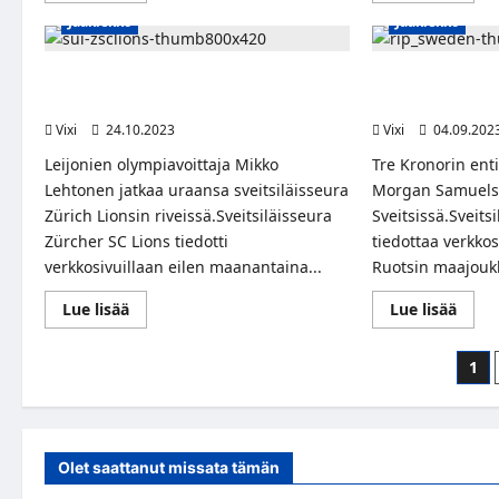
about
abou
Jääkiekko
Jääkiekko
Juho
Juho
Lammikko
Lamm
palaa
pitkä
NHL:ään
jatk
Leijonien olympiavoittaja teki
Ruotsin ex-kiekk
–
ZSC
jatkosopimuksen Zürich Lionsin kanssa
Samuelsson on k
uusi
Lions
sopimus
Vixi
24.10.2023
Vixi
04.09.202
New
Jersey
Leijonien olympiavoittaja Mikko
Tre Kronorin enti
Devilsin
kanssa
Lehtonen jatkaa uraansa sveitsiläisseura
Morgan Samuelss
Zürich Lionsin riveissä.Sveitsiläisseura
Sveitsissä.Sveits
Zürcher SC Lions tiedotti
tiedottaa verkkos
verkkosivuillaan eilen maanantaina...
Ruotsin maajouk
Read
Read
Lue lisää
Lue lisää
more
more
about
abou
Leijonien
Ruots
Art
1
olympiavoittaja
ex-
teki
kiekk
siv
jatkosopimuksen
Morg
Zürich
Samu
Lionsin
on
kanssa
kuoll
Olet saattanut missata tämän