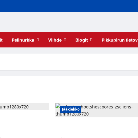
it
Pelinurkka
Viihde
Blogit
Pikkupirun tietov
Jääkiekko
irtyy Sveitsiin – pitkä
nsin kanssa vuoteen
Heshootshescoores: Juho Lammikko
matkalla takaisin ZSC Lionsiin