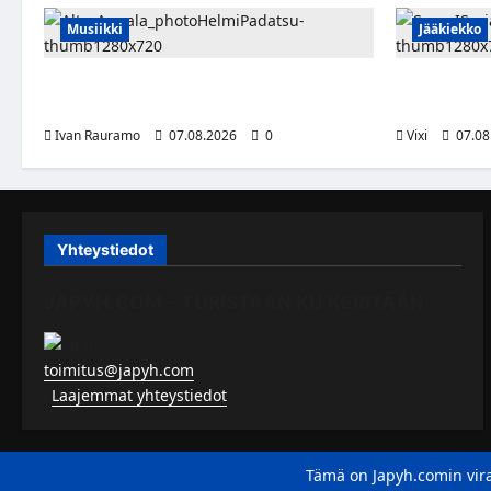
Musiikki
Jääkiekko
Alter Annala julkaisi Kultapoika-singlen –
FPS:n kesku
Alert!-albumi ilmestyy elokuussa
siirtyy Suo
Ivan Rauramo
07.08.2026
0
Vixi
07.08
Yhteystiedot
JAPYH.COM – TURISTAAN KU KERITÄÄN
toimitus@japyh.com
▹
Laajemmat yhteystiedot
Tämä on Japyh.comin vira