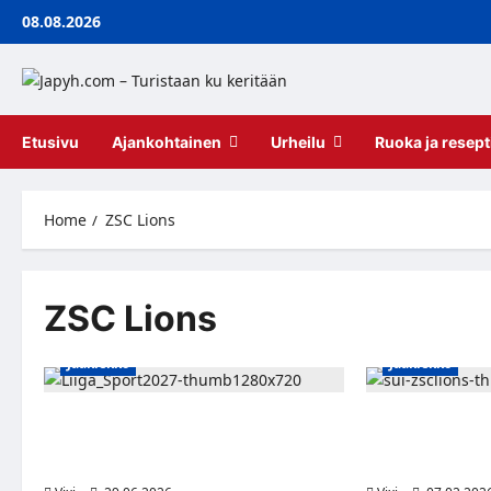
Skip
08.08.2026
to
content
Etusivu
Ajankohtainen
Urheilu
Ruoka ja resept
Home
ZSC Lions
ZSC Lions
Jääkiekko
Jääkiekko
Johan Sundström palaa Vaasan Sportiin
Juho Lammikko si
– tuttu ruotsalaissentteri kaksivuotisella
sopimus ZSC Lio
sopimuksella
2028