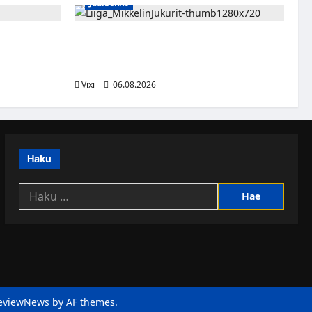
Jääkiekko
sa kevääseen
Alex Lintuniemi vahvistaa Jukurien
puolustusta – kokenut puolustaja palaa
Liigaan
Vixi
06.08.2026
Haku
Haku:
eviewNews
by AF themes.