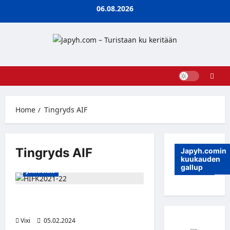
Skip
06.08.2026
to
content
Home
Tingryds AIF
Tingryds AIF
Japyh.comin
kuukauden
gallup
Jääkiekko
HIFK vahvistaa puolustustaan
kanadalaisjärkeleellä loppukauden
Vixi
05.02.2024