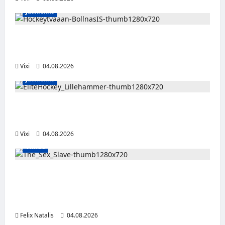
Jääkiekko
Severi Väre jatkaa uraansa Ruotsissa –
kuuropuolustaja lainalle Bollnäs IS:n riveihin
Vixi
04.08.2026
Jääkiekko
Santeri Hartikainen siirtyy Norjaan – JoKP-
hyökkääjä Lillehammerin riveihin
Vixi
04.08.2026
Viihde
Oma kumppani myi viiden lapsen äitiä
seksiorjaksi – pysäyttävä dokumenttisarja
alkaa HBO Maxilla
Felix Natalis
04.08.2026