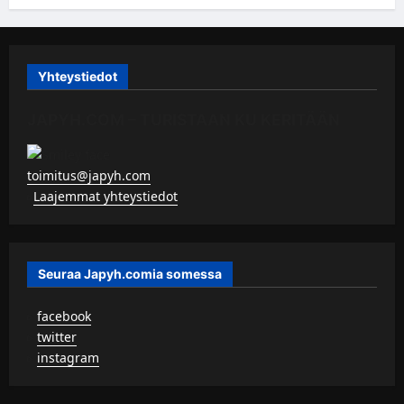
Yhteystiedot
JAPYH.COM – TURISTAAN KU KERITÄÄN
toimitus@japyh.com
▹
Laajemmat yhteystiedot
Seuraa Japyh.comia somessa
▹
facebook
▹
twitter
▹
instagram