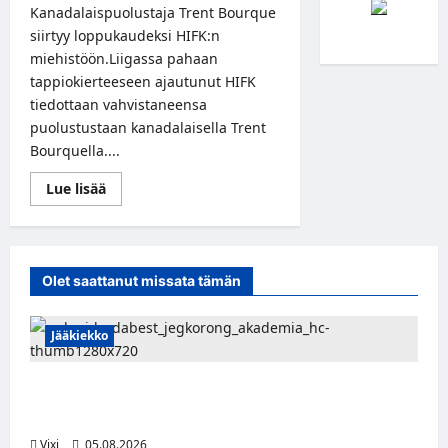
Kanadalaispuolustaja Trent Bourque
siirtyy loppukaudeksi HIFK:n
miehistöön.Liigassa pahaan
tappiokierteeseen ajautunut HIFK
tiedottaan vahvistaneensa
puolustustaan kanadalaisella Trent
Bourquella....
Read
Lue lisää
more
about
HIFK
vahvistaa
puolustustaan
kanadalaisjärkeleellä
Olet saattanut missata tämän
loppukauden
Jääkiekko
Pieksämäkeläispuolustaja Niklas Karjalainen
Unkarin Erste Ligaan
Vixi
05.08.2026