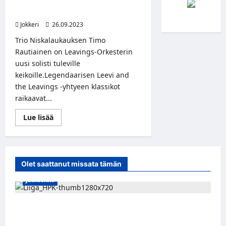
Rautiainen lähtee kiertueelle
Leavings-Orkesterin kanssa
Jokkeri
26.09.2023
Trio Niskalaukauksen Timo
Rautiainen on Leavings-Orkesterin
uusi solisti tuleville
keikoille.Legendaarisen Leevi and
the Leavings -yhtyeen klassikot
raikaavat...
Read
Lue lisää
more
about
Trio
Niskalaukauksen
Timo
Rautiainen
Olet saattanut missata tämän
lähtee
kiertueelle
Jääkiekko
Leavings-
Orkesterin
kanssa
Viljami Jokirinne jatkaa HPK:ssa kevääseen
2028