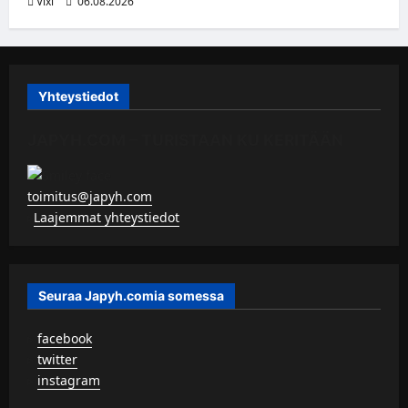
Vixi
06.08.2026
Yhteystiedot
JAPYH.COM – TURISTAAN KU KERITÄÄN
toimitus@japyh.com
▹
Laajemmat yhteystiedot
Seuraa Japyh.comia somessa
▹
facebook
▹
twitter
▹
instagram