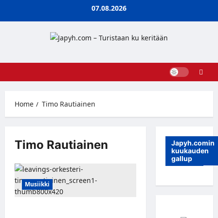
Skip
07.08.2026
to
content
Home
Timo Rautiainen
Timo Rautiainen
Japyh.comin
kuukauden
gallup
Musiikki
Trio Niskalaukauksen Timo