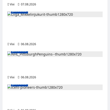
Vixi
07.08.2026
Jääkiekko
Alex Lintuniemi vahvistaa Jukurien
puolustusta – kokenut puolustaja palaa
Liigaan
Vixi
06.08.2026
Jääkiekko
Ville Koivuselle jättisopimus Pittsburghiin –
kahdeksan vuotta ja 32 miljoonaa dollaria
Vixi
06.08.2026
Jääkiekko
Jesse Seppälä siirtyy Itävaltaan – Pioneers
Vorarlbergin suomalaisryhmä kasvaa