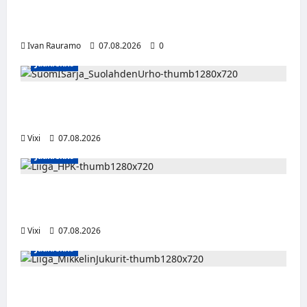
hevilaulajalegenda
Alter Annala julkaisi Kultapoika-singlen –
Alert!-albumi ilmestyy elokuussa
Ivan Rauramo
07.08.2026
0
Jääkiekko
FPS:n keskushyökkääjä Martti Mäkinen
siirtyy Suolahden Urhoon
Vixi
07.08.2026
Jääkiekko
Viljami Jokirinne jatkaa HPK:ssa kevääseen
2028
Vixi
07.08.2026
Jääkiekko
Alex Lintuniemi vahvistaa Jukurien
puolustusta – kokenut puolustaja palaa