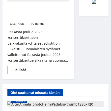
Raskasta joulua -kiertue julkisti
esiintyjänsä – Mukana
yhdysvaltalainen hevilaulajalegenda
AnaGonda
27.09.2023
Raskasta Joulua 2023 -
konserttikiertueen
paikkakuntakohtaiset solistit on
julkaistu.Suomalaisten sydämet
valloittanut Rakasta Joulua 2023 -
konserttikiertue alkaa tänä vuonna...
Read
Lue lisää
more
about
Raskasta
joulua
-
kiertue
Olet saattanut missata tämän
julkisti
esiintyjänsä
Musiikki
–
Mukana
yhdysvaltalainen