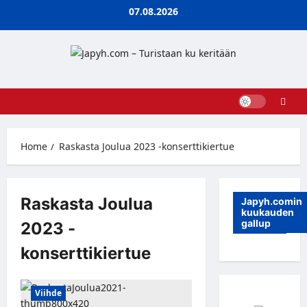
Skip
07.08.2026
to
content
Home
Raskasta Joulua 2023 -konserttikiertue
Raskasta Joulua
Japyh.comin
kuukauden
gallup
2023 -
konserttikiertue
Viihde