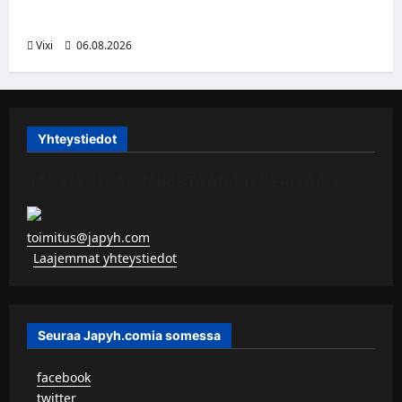
Liigaan
Vixi
06.08.2026
Yhteystiedot
JAPYH.COM – TURISTAAN KU KERITÄÄN
toimitus@japyh.com
▹
Laajemmat yhteystiedot
Seuraa Japyh.comia somessa
▹
facebook
▹
twitter